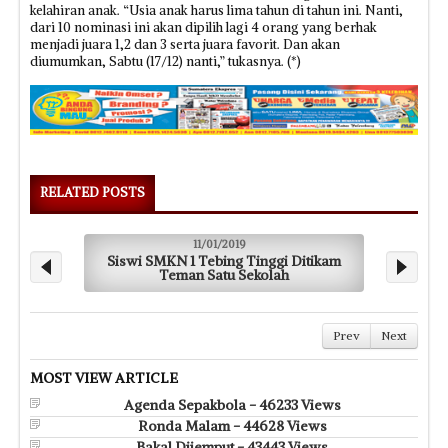
kelahiran anak. “Usia anak harus lima tahun di tahun ini. Nanti,
dari 10 nominasi ini akan dipilih lagi 4 orang yang berhak
menjadi juara 1,2 dan 3 serta juara favorit. Dan akan
diumumkan, Sabtu (17/12) nanti,” tukasnya. (*)
RELATED POSTS
11/01/2019
Siswi SMKN 1 Tebing Tinggi Ditikam
R
Teman Satu Sekolah
Prev
Next
MOST VIEW ARTICLE
Agenda Sepakbola - 46233 Views
Ronda Malam - 44628 Views
Bakal Dijemput - 43443 Views