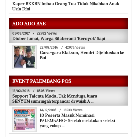
Kaper BKKBN Imbau Orang Tua Tidak Nikahkan Anak
Usia Dini
ADO ADO BAE
01/09/2017
/
22592 Views
Diuber Jumat, Warga Silaberanti ‘Keroyok’ Sapi
22/08/2016
/
42974 Views
Gara-gara Klakson, Hendri Dijebloskan ke
Bui
EVENT PALEMBANG POS
12/02/2018
/
6505 Views
Support Talenta Muda, Tak Menduga Juara
SENYUM sumringah terpancar di wajah A
...
14/12/2016
/
13533 Views
10 Peserta Masuk Nominasi
PALEMBANG- Setelah melakukan seleksi
yang cukup
...