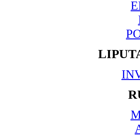
E
PO
LIPUT
IN
R
M