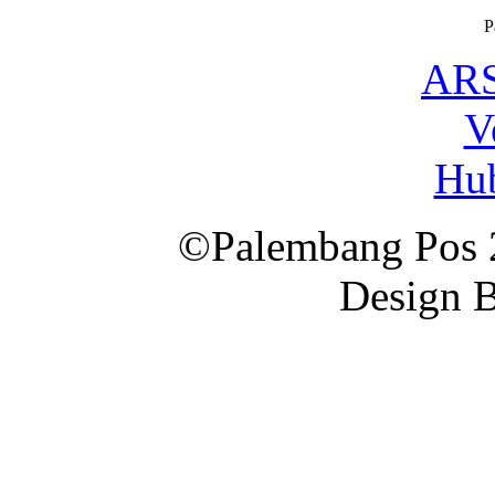
P
ARS
V
Hu
©Palembang Pos 2
Design 