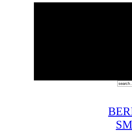
Cpanel
User1
User2
BER
SM