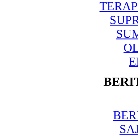
TERAP
SUP
SU
O
E
BERI
BER
SA