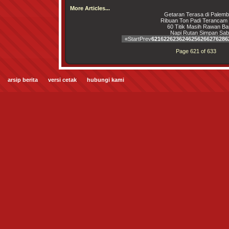
More Articles...
Getaran Terasa di Palem
Ribuan Ton Padi Terancam
60 Titik Masih Rawan Ban
Napi Rutan Simpan Sa
«
Start
Prev
621
622
623
624
625
626
627
628
6
Page 621 of 633
arsip berita
versi cetak
hubungi kami