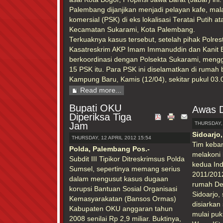
Palembang dijanjikan menjadi pelayan kafe, mala
komersial (PSK) di eks lokalisasi Teratai Putih 
Kecamatan Sukarami, Kota Palembang.
Terkuaknya kasus tersebut, setelah pihak Polres
Kasatreskrim AKP Imam Immanuddin dan Kanit B
berkoordinasi dengan Polsekta Sukarami, me
15 PSK itu. Para PSK ini diselamatkan di rumah b
Kampung Baru, Kamis (12/04), sekitar pukul 03.
Read more...
Bupati OKU
Awas 
Diperiksa Tiga
Jam
THURSDAY, 
Sidoarjo
THURSDAY, 12 APRIL 2012 15:54
Tim keba
Polda, Palembang Pos.-
melakoni
Subdit III Tipikor Ditreskrimsus Polda
kedua Ind
Sumsel, sepertinya memang serius
2011/201
dalam mengusut kasus dugaan
rumah Del
korupsi Bantuan Sosial Organisasi
Sidoarjo,
Kemasyarakatan (Bansos Ormas)
disiarkan
Kabupaten OKU anggaran tahun
mulai puk
2008 senilai Rp 2,9 miliar. Buktinya,