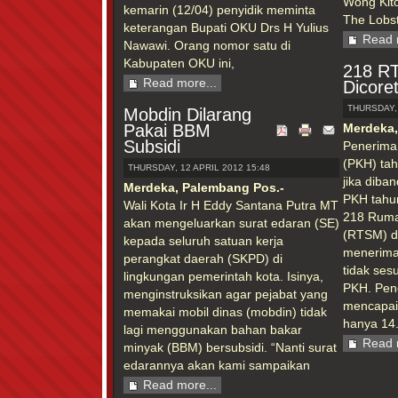
Wong Kit
kemarin (12/04) penyidik meminta
The Lobst
keterangan Bupati OKU Drs H Yulius
Read 
Nawawi. Orang nomor satu di
Kabupaten OKU ini,
218 R
Read more...
Dicore
THURSDAY, 
Mobdin Dilarang
Pakai BBM
Merdeka,
Subsidi
Penerima
(PKH) tah
THURSDAY, 12 APRIL 2012 15:48
jika diba
Merdeka, Palembang Pos.-
PKH tahu
Wali Kota Ir H Eddy Santana Putra MT
218 Ruma
akan mengeluarkan surat edaran (SE)
(RTSM) di
kepada seluruh satuan kerja
menerima
perangkat daerah (SKPD) di
tidak ses
lingkungan pemerintah kota. Isinya,
PKH. Pen
menginstruksikan agar pejabat yang
mencapai
memakai mobil dinas (mobdin) tidak
hanya 14
lagi menggunakan bahan bakar
Read 
minyak (BBM) bersubsidi. “Nanti surat
edarannya akan kami sampaikan
Read more...