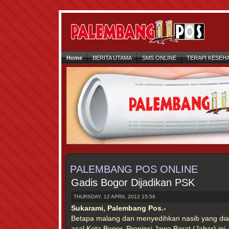
Home
BERITA UTAMA
SMS ONLINE
TERAPI KESEH
PALEMBANG POS ONLINE
Gadis Bogor Dijadikan PSK
THURSDAY, 12 APRIL 2012 15:56
Sukarami, Palembang Pos.-
Betapa malang dan menyedihkan nasib yang di
asal Kota Bogor, Propinsi Jawa Barat (Jabar) ini