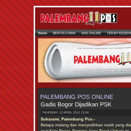
Home
BERITA UTAMA
SMS ONLINE
TERAPI KESEH
PALEMBANG POS ONLINE
Gadis Bogor Dijadikan PSK
THURSDAY, 12 APRIL 2012 15:56
Sukarami, Palembang Pos.-
Betapa malang dan menyedihkan nasib yang di
asal Kota Bogor, Propinsi Jawa Barat (Jabar) ini