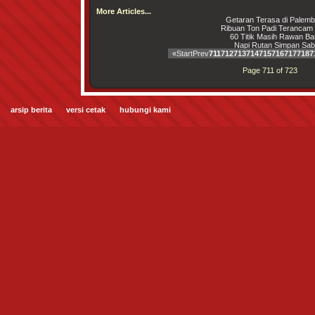
More Articles...
Getaran Terasa di Palem
Ribuan Ton Padi Terancam
60 Titik Masih Rawan Ban
Napi Rutan Simpan Sa
«
Start
Prev
711
712
713
714
715
716
717
718
7
Page 711 of 723
arsip berita
versi cetak
hubungi kami