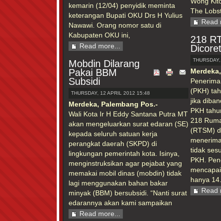
Wong Kit
kemarin (12/04) penyidik meminta
The Lobst
keterangan Bupati OKU Drs H Yulius
Read 
Nawawi. Orang nomor satu di
Kabupaten OKU ini,
218 R
Read more...
Dicore
THURSDAY, 
Mobdin Dilarang
Pakai BBM
Merdeka,
Subsidi
Penerima
(PKH) tah
THURSDAY, 12 APRIL 2012 15:48
jika diba
Merdeka, Palembang Pos.-
PKH tahu
Wali Kota Ir H Eddy Santana Putra MT
218 Ruma
akan mengeluarkan surat edaran (SE)
(RTSM) di
kepada seluruh satuan kerja
menerima
perangkat daerah (SKPD) di
tidak ses
lingkungan pemerintah kota. Isinya,
PKH. Pen
menginstruksikan agar pejabat yang
mencapai
memakai mobil dinas (mobdin) tidak
hanya 14
lagi menggunakan bahan bakar
Read 
minyak (BBM) bersubsidi. “Nanti surat
edarannya akan kami sampaikan
Read more...