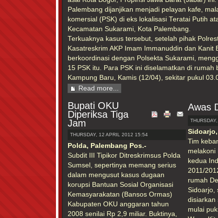
Palembang dijanjikan menjadi pelayan kafe, mala
komersial (PSK) di eks lokalisasi Teratai Putih 
Kecamatan Sukarami, Kota Palembang.
Terkuaknya kasus tersebut, setelah pihak Polres
Kasatreskrim AKP Imam Immanuddin dan Kanit B
berkoordinasi dengan Polsekta Sukarami, me
15 PSK itu. Para PSK ini diselamatkan di rumah b
Kampung Baru, Kamis (12/04), sekitar pukul 03.
Read more...
Bupati OKU
Awas 
Diperiksa Tiga
Jam
THURSDAY, 
Sidoarjo
THURSDAY, 12 APRIL 2012 15:54
Tim keba
Polda, Palembang Pos.-
melakoni
Subdit III Tipikor Ditreskrimsus Polda
kedua Ind
Sumsel, sepertinya memang serius
2011/201
dalam mengusut kasus dugaan
rumah Del
korupsi Bantuan Sosial Organisasi
Sidoarjo,
Kemasyarakatan (Bansos Ormas)
disiarkan
Kabupaten OKU anggaran tahun
mulai puk
2008 senilai Rp 2,9 miliar. Buktinya,