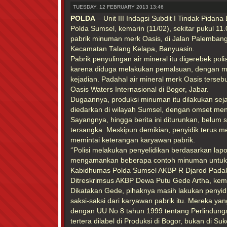
TUESDAY, 12 FEBRUARY 2013 13:46
POLDA
– Unit III Indagsi Subdit I Tindak Pidan
Polda Sumsel, kemarin (11/02), sekitar pukul 1
pabrik minuman merk Oasis, di Jalan Palemban
Kecamatan Talang Kelapa, Banyuasin.
Pabrik penyulingan air mineral itu digerebek pol
karena diduga melakukan pemalsuan, dengan me
kejadian. Padahal air mineral merk Oasis terseb
Oasis Waters Internasional di Bogor, Jabar.
Dugaannya, produksi minuman itu dilakukan sej
diedarkan di wilayah Sumsel, dengan omset menc
Sayangnya, hingga berita ini diturunkan, belum 
tersangka. Meskipun demikian, penyidik terus 
memintai keterangan karyawan pabrik.
‘’Polisi melakukan penyelidikan berdasarkan lapo
mengamankan beberapa contoh minuman untuk di
Kabidhumas Polda Sumsel AKBP R Djarod Padako
Ditreskrimsus AKBP Dewa Putu Gede Artha, kem
Dikatakan Gede, pihaknya masih lakukan penyi
saksi-saksi dari karyawan pabrik itu. Mereka yang
dengan UU No 8 tahun 1999 tentang Perlindung
tertera dilabel di Produksi di Bogor, bukan di Suk