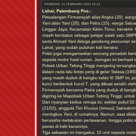
THURSDAY, 21 FEBRUARY 2013 15:13
Lahat, Palembang Pos.-
Petualangan Firmansyah alias Angka (20), war
Yani alias Yani (20); dan Patra (15), warga Sat
Linggar Jaya, Kecamatan Kikim Timur, berakhir.
masih berstatus sebagai pelajar salah satu SMP
serta Ahmad Yani diduga gembong pencurian sep
Lahat, yang sudah puluhan kali beraksi.
Polisi juga mengamankan seorang penadah berini
sepeda motor hasil curian. Jaringan ini berhasil
Polsek Urban Tebing Tinggi menjaring tersangk
dalam razia lalu lintas yang di gelar Selasa (19/
yang masih duduk di bangku kelas III SMP ini, p
kunci berbentuk huruf T, yang dibuat sendiri ole
Firmansyah bersama Patra yang duduk di bangku
digiring ke Mapolsek Urban Tebing Tinggi, unt
Dari nyanyian kedua remaja ini, sekitar pukul 02
(21/02), anggota Tim Khusus (timsus) Satreskrim
meringkus Yani, di rumahnya. Namun, saat dila
berusaha melakukan perlawanan, hingga polisi m
panas di kaki kanannya.
Tiga sekawan ini mengakui, 10 unit sepeda motor 