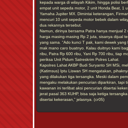
kepada warga di wilayah Kikim, hingga polisi ber
empat unit sepeda motor, 2 unit Honda Beat, 1 un
Yamaha Jupiter MX. Dimintai keterangan, Firma
mencuri 10 unit sepeda motor bebek dalam wila
dua rekannya tersebut.
Namun, dirinya bersama Patra hanya menjual 2 
harga masing-masing Rp 2 juta, sisanya dijual 
yang sama. “Ado kunci T pak, kami dewek yang b
mak mano caro buatnyo. Kalau duitnyo kami bagi
ribu, Patra Rp 600 ribu, Yani Rp 700 ribu, tiap mo
periksa Unit Pidum Satreskrim Polres Lahat.
Kapolres Lahat AKBP Budi Suryanto SH MSi, mel
(Katimsus) Iptu Liswan SH mengatakan, pihakny
yang dilakukan tiga tersangka. Meski dalam pem
mengaku melakukan pencurian diparkiran, tapi 
kawanan ini terlibat aksi pencurian disertai keker
jerat pasal 363 KUHP, bisa saja ketiga tersangka 
disertai kekerasan,” jelasnya. (cr05)