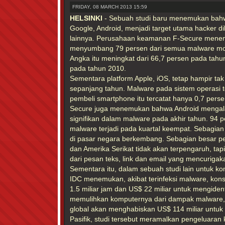
FRIDAY, 08 MARCH 2013 15:59
HELSINKI
- Sebuah studi baru menemukan bahw
Google, Android, menjadi target utama hacker d
lainnya. Perusahaan keamanan F-Secure mene
menyumbang 79 persen dari semua malware mob
Angka itu meningkat dari 66,7 persen pada tahu
pada tahun 2010.
Sementara platform Apple, iOS, tetap hampir ta
sepanjang tahun. Malware pada sistem operasi t
pembeli smartphone itu tercatat hanya 0,7 pers
Secure juga menemukan bahwa Android mengal
signifikan dalam malware pada akhir tahun. 94
malware terjadi pada kuartal keempat. Sebagia
di pasar negara berkembang. Sebagian besar p
dan Amerika Serikat tidak akan terpengaruh, tapi
dari pesan teks, link dan email yang mencurigak
Sementara itu, dalam sebuah studi lain untuk k
IDC menemukan, akibat terinfeksi malware, k
1.5 miliar jam dan US$ 22 miliar untuk mengiden
memulihkan komputernya dari dampak malware
global akan menghabiskan US$ 114 miliar untu
Pasifik, studi tersebut meramalkan pengeluaran 