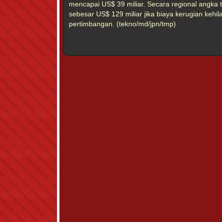
mencapai US$ 39 miliar. Secara regional angka 
sebesar US$ 129 miliar jika biaya kerugian kehil
pertimbangan. (tekno/md/jpn/tmp)