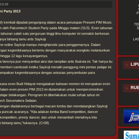
13:26
t Party 2013
P
M) kembali dipadati pengunjung dalam acara penutupan Present PIM Music
TE
n oleh Palcomtech Student Party pada Minggu malam (31/3). Even tahunan
S
ahunan salah satu perguruan tinggi ilmu komputer ini semakin berkesan
ya bintang tamu artis Saykoji.
LA
ine-online Saykoji mampu menghipnotis para penggemarnya. Dalam
dengan kegembiraanya bertemu dengan masyarakat wongkito melantunkan
 hingga 12 lagu kesayangannya.
a fansnya pun menyambut aksi dan tampilan artis Ibukota ini. Tak hanya itu
LIP
memberi sambutah ketika Saykoji menaiki panggung mini pentas pelajar ini.
ampaikan kegembiraannya dengan antusias penyambutan para
aksana even Budi Hidayat mengatakan bahwan momen ini merupakan even
RUB
Dalam even presen PIM 2013 ini diutamakan untuk memperomosikan
lajar belakangan. Perogram ini diberlakukan mulai sehak tahun ini
ech Sesumatera Selatan.
n dengan diadakannya berbagai macam lomba dan mendatangkan Saykoji
a puncak acaranya. "Kita adakan lomba Band kompetition, dancer
ty kompetition, presty dancer, dan untuk menambah meriahnya kita
i bintang tamu,"tukasnya. (Cr08)