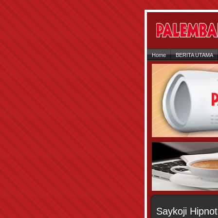
Home
BERITA UTAMA
Saykoji Hipno