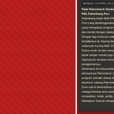
MONDAY, 01 APRIL 2013 
Pada Palcomtech Studen
PIM, Palembang Pos-
Palembang Indah Mall (PI
Fest yang diselenggaraka
yang merupakan program t
dan meriah dengan datangn
Dengan lagu khasnya onl
tampilannya itu Saykoji 
sebanyak kurang lebih 10
Suara sorak ria dari semu
tepuk tangan meriah juga 
Saykoji pun sempat meny
penggemarnya.
Sementara itu ketua pel
tahunannya Palcomtech. 
program sekolah duluan be
diseluruh cabang Palcomt
Even kali ini dimeriahka
sebagai bintang tamu pad
kompetition, battle, grafi
datangkan Saykoji sebaga