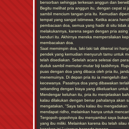
bersorban sehingga terkesan anggun dan berwi
Begitu melihat pria anggun itu, dengan cepat si
sambil mencium tangan pria itu. Kemudian dipersi
tempat yang sangat istimewa. Ketika acara hen
pembacaan doa, semua yang hadir di situ tidak 
melakukannya, karena segan dengan pria asing
kenduri itu. Akhirnya mereka mempersilakan kep
membacakan doa.
Saat memimpin doa, laki-laki tak dikenal ini h
pendek yang kemudian menyuruh tamu untuk me
telah disediakan. Setelah acara selesai dan para 
duduk sambil memutar-mutar biji tasbihnya. Rupan
puas dengan doa yang dibaca oleh pria itu, janda
menemuinya. Di depan pria itu ia mengeluh dan
kecewanya. Pasalnya doa yang dibawakan terlalu
sebanding dengan biaya yang dikeluarkan untuk 
Mendengar keluhan itu, pria itu menjelaskan 
kalau dilakukan dengan benar pahalanya akan sa
mengatakan, “Saya tahu kalau ibu mengadakan k
mendapat ridho, melainkan hanya untuk mencari 
Tergopoh-gopohnya ibu menyambut saya bukan 
yang ibu miliki. Melainkan karena ibu telah sila