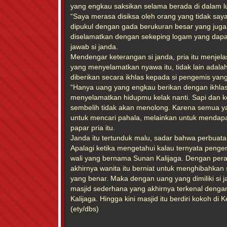
yang engkau saksikan selama berada di dalam lu
“Saya merasa disiksa oleh orang yang tidak say
dipukul dengan gada berukuran besar yang jug
diselamatkan dengan sekeping logam yang dapa
jawab si janda.
Mendengar keterangan si janda, pria itu menje
yang menyelamatkan nyawa itu, tidak lain adal
diberikan secara ikhlas kepada si pengemis y
“Hanya uang yang engkau berikan dengan ikhla
menyelamatkan hidupmu kelak nanti. Sapi dan 
sembelih tidak akan menolong. Karena semua y
untuk mencari pahala, melainkan untuk mendapat 
papar pria itu.
Janda itu tertunduk malu, sadar bahwa perbuata
Apalagi ketika mengetahui kalau ternyata pengem
wali yang bernama Sunan Kalijaga. Dengan per
akhirnya wanita itu berniat untuk menghibahkan 
yang benar. Maka dengan uang yang dimiliki si 
masjid sederhana yang akhirnya terkenal deng
Kalijaga. Hingga kini masjid itu berdiri kokoh d
(ety/dbs)