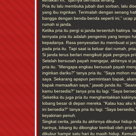
kenakan ini,” ujarnya bernada tenang.
Pria itu lalu membuka jubah dan sorban, lalu dis
yang ibu inginkan. Terimalah dengan senang ha
bangga dengan benda-benda seperti ini,” ucap p
rumah si janda.
Ketika pria itu pergi si janda tersentuh hatinya.
ternyata pria itu adalah pengemis yang tempo h
kepadanya. Rasa penyesalan itu membuat si ja
pada pria itu. Tapi saat ia keluar dari rumah, pri
Si janda terus berlari mengikuti jejak perginya pri
Setelah bersusah payah mengejar, akhirnya si 
pria itu. “Mengapa engkau bersusah payah men
inginkan dariku?” tanya pria itu. “Saya mohon m
saya. Sekarang apapun permintaan bapak, akan
bapak memaafkan saya,” jawab janda itu. “Sean
kamu bersedia?” tanya pria itu lagi. “Saya bersedi
Seketika itu juga pria itu menghentakkan kakiny
lobang besar di depan mereka. “Kalau kau aku k
ini bersedia?” tanya pria itu lagi. “Saya bersedia
keyakinan penuh.
Singkat cerita, janda itu akhirnya dikubur hidup-
harinya, lobang itu dibongkar kembali oleh pria i
dikubur hampir satu hari itu masih hidup. Kemudi