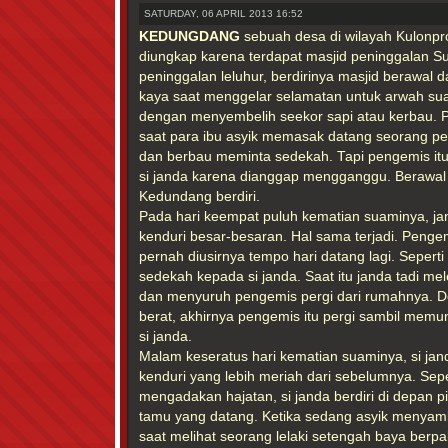
SATURDAY, 06 APRIL 2013 16:52
KEDUNGDANG
sebuah desa di wilayah Kulonpr
diungkap karena terdapat masjid peninggalan Sun
peninggalan leluhur, berdirinya masjid berawal d
kaya saat menggelar selamatan untuk arwah sua
dengan menyembelih seekor sapi atau kerbau. Pa
saat para ibu asyik memasak datang seorang p
dan berbau meminta sedekah. Tapi pengemis itu
si janda karena dianggap mengganggu. Berawal da
Kedundang berdiri.
Pada hari keempat puluh kematian suaminya, ja
kenduri besar-besaran. Hal sama terjadi. Penge
pernah diusirnya tempo hari datang lagi. Sepert
sedekah kepada si janda. Saat itu janda tadi m
dan menyuruh pengemis pergi dari rumahnya. D
berat, akhirnya pengemis itu pergi sambil mem
si janda.
Malam keseratus hari kematian suaminya, si j
kenduri yang lebih meriah dari sebelumnya. Sep
mengadakan hajatan, si janda berdiri di depan 
tamu yang datang. Ketika sedang asyik menyam
saat melihat seorang lelaki setengah baya berpa