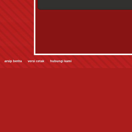
arsip berita
versi cetak
hubungi kami