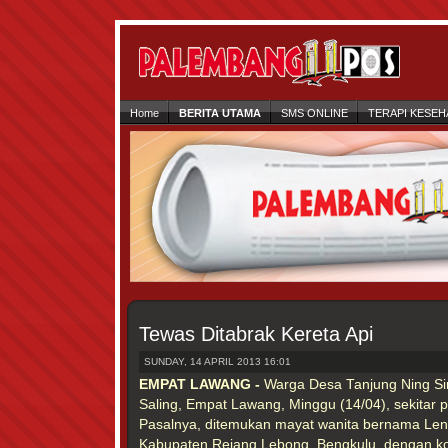
Home
BERITA UTAMA
SMS ONLINE
TERAPI KESEH
Tewas Ditabrak Kereta Api
SUNDAY, 14 APRIL 2013 16:01
EMPAT LAWANG -
Warga Desa Tanjung Ning S
Saling, Empat Lawang, Minggu (14/04), sekitar 
Pasalnya, ditemukan mayat wanita bernama Leni
Kabupaten Rejang Lebong, Bengkulu, dengan k