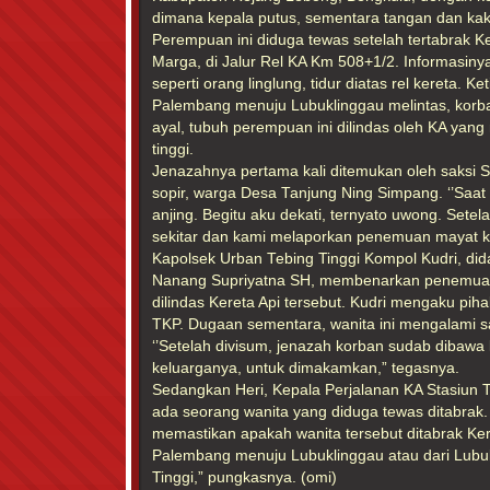
dimana kepala putus, sementara tangan dan kak
Perempuan ini diduga tewas setelah tertabrak K
Marga, di Jalur Rel KA Km 508+1/2. Informasinya
seperti orang linglung, tidur diatas rel kereta. 
Palembang menuju Lubuklinggau melintas, korba
ayal, tubuh perempuan ini dilindas oleh KA yan
tinggi.
Jenazahnya pertama kali ditemukan oleh saksi S
sopir, warga Desa Tanjung Ning Simpang. ‘’Saat 
anjing. Begitu aku dekati, ternyato uwong. Setela
sekitar dan kami melaporkan penemuan mayat kor
Kapolsek Urban Tebing Tinggi Kompol Kudri, di
Nanang Supriyatna SH, membenarkan penemuan
dilindas Kereta Api tersebut. Kudri mengaku pi
TKP. Dugaan sementara, wanita ini mengalami sak
‘’Setelah divisum, jenazah korban sudab dibawa
keluarganya, untuk dimakamkan,” tegasnya.
Sedangkan Heri, Kepala Perjalanan KA Stasiun 
ada seorang wanita yang diduga tewas ditabrak. 
memastikan apakah wanita tersebut ditabrak Ke
Palembang menuju Lubuklinggau atau dari Lubu
Tinggi,” pungkasnya. (omi)