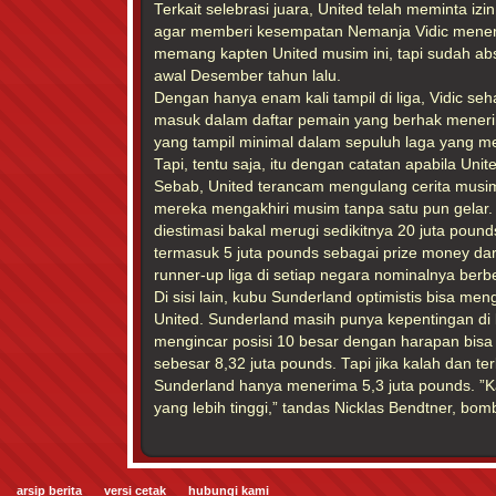
Terkait selebrasi juara, United telah meminta i
agar memberi kesempatan Nemanja Vidic meneri
memang kapten United musim ini, tapi sudah ab
awal Desember tahun lalu.
Dengan hanya enam kali tampil di liga, Vidic seh
masuk dalam daftar pemain yang berhak mener
yang tampil minimal dalam sepuluh laga yang me
Tapi, tentu saja, itu dengan catatan apabila Unit
Sebab, United terancam mengulang cerita musim
mereka mengakhiri musim tanpa satu pun gelar. Ji
diestimasi bakal merugi sedikitnya 20 juta pounds
termasuk 5 juta pounds sebagai prize money da
runner-up liga di setiap negara nominalnya berb
Di sisi lain, kubu Sunderland optimistis bisa me
United. Sunderland masih punya kepentingan di 
mengincar posisi 10 besar dengan harapan bis
sebesar 8,32 juta pounds. Tapi jika kalah dan te
Sunderland hanya menerima 5,3 juta pounds. ”K
yang lebih tinggi,” tandas Nicklas Bendtner, bo
arsip berita
versi cetak
hubungi kami