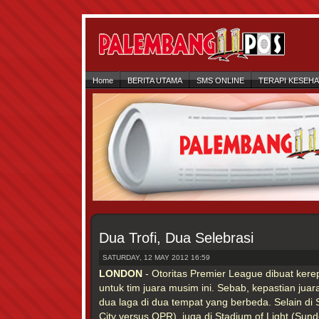
Home
BERITA UTAMA
SMS ONLINE
TERAPI KESEH
Dua Trofi, Dua Selebrasi
SATURDAY, 12 MAY 2012 16:59
LONDON
- Otoritas Premier League dibuat kere
untuk tim juara musim ini. Sebab, kepastian jua
dua laga di dua tempat yang berbeda. Selain di
City versus QPR), juga di Stadium of Light (Sun