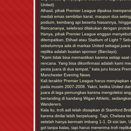
United).
Alhasil, pihak Premier League dipaksa mempersia
medali emas sembilan karat, maupun dua setinga
podium, kembang api beserta hiasannya, hingga
Rencananya, selebrasi dilakukan dengan protokol 
Hanya, pihak Premier League enggan menyebutka
ditempatkan, Etihad atau Stadium of Light ? Sebag
sebelumnya ada di markas United sebagai juara
replika adalah buatan sponsor (Barclays).
”Kami tidak bisa memastikan karena setiap saat
rencana. Yang bisa dikonfirmasi adalah kami 
pesta juara di dua tempat,” kata juru bicara Pr
Manchester Evening News.
Kali terakhir Premier League harus menyiapkan 
pada musim 2007-2008. Yakni, ketika United da
juara di laga pemungkas karena mengoleksi ang
bertanding di kandang Wigan Athletic, sedangk
Wanderers.
Kala itu, trofi asli telah disiapkan di Stamford B
karena dinilai lebih berpeluang. Tapi, Chelsea t
setelah hanya bermain imbang 1-1. Di sisi lai
gol tanpa balas, tapi harus menerima trofi replika