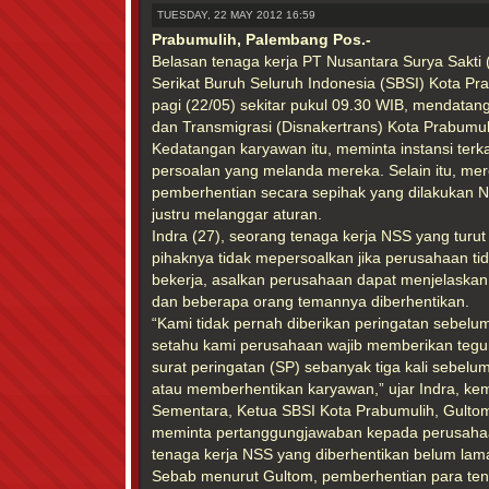
TUESDAY, 22 MAY 2012 16:59
Prabumulih, Palembang Pos.-
Belasan tenaga kerja PT Nusantara Surya Sakti
Serikat Buruh Seluruh Indonesia (SBSI) Kota Pr
pagi (22/05) sekitar pukul 09.30 WIB, mendatan
dan Transmigrasi (Disnakertrans) Kota Prabumul
Kedatangan karyawan itu, meminta instansi terk
persoalan yang melanda mereka. Selain itu, m
pemberhentian secara sepihak yang dilakukan N
justru melanggar aturan.
Indra (27), seorang tenaga kerja NSS yang turu
pihaknya tidak mepersoalkan jika perusahaan tid
bekerja, asalkan perusahaan dapat menjelaskan 
dan beberapa orang temannya diberhentikan.
“Kami tidak pernah diberikan peringatan sebelu
setahu kami perusahaan wajib memberikan tegu
surat peringatan (SP) sebanyak tiga kali sebe
atau memberhentikan karyawan,” ujar Indra, kem
Sementara, Ketua SBSI Kota Prabumulih, Gulto
meminta pertanggungjawaban kepada perusahaa
tenaga kerja NSS yang diberhentikan belum lama
Sebab menurut Gultom, pemberhentian para tena