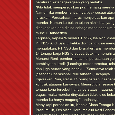
peraturan ketenagakerjaan yang berlaku.
“Kita tidak mempersoalkan jika memang mereka l
Namun jika pemberhentiannya tidak sesuai aturan 
luruskan. Perusahaan harus menyelesaikan apa
mereka. Namun itu bukan tujuan akhir kita, yang
dipekerjakan dan dibina sebagaimana sebelum p
muncul,’’tandasnya.
Terpisah, Kepala Wilayah PT NSS, Isa Roni did
PT NSS, Andi Syaiful ketika dibincangi usai men
mengatakan, PT NSS dan Disnakertrans memban
14 tenaga kerja NSS tersebut, tidak memenuhi a
Menurut Roni, pemberhentian di perusahaan yan
pembiayaan kredit (Leasing) motor tersebut, te
dan juga aturan yang berlaku. “Semuanya telah
(Standar Operasional Perusahaan),” ucapnya.
Dijelaskan Roni, status 14 orang tersebut seben
kontrak ataupun karyawan. Menurut dia, sesuai 
tenaga kerja tersebut hanya berstatus magang. “
bagus, maka mereka dinyatakan tidak lulus buk
mereka itu hanya magang,” tandasnya.
Menyikapi persoalan itu, Kepala Dinas Tenaga K
Prabumulih, Drs Alfian Herdi melalui Kasi Pen