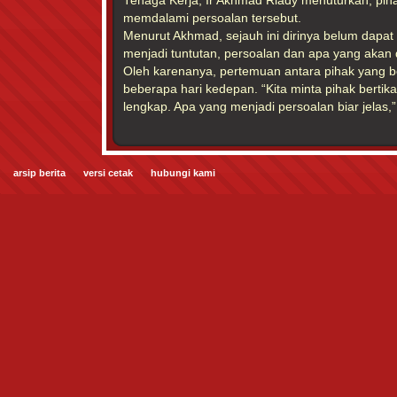
Tenaga Kerja, Ir Akhmad Riady menuturkan, pi
memdalami persoalan tersebut.
Menurut Akhmad, sejauh ini dirinya belum dapa
menjadi tuntutan, persoalan dan apa yang akan 
Oleh karenanya, pertemuan antara pihak yang be
beberapa hari kedepan. “Kita minta pihak berti
lengkap. Apa yang menjadi persoalan biar jelas,
arsip berita
versi cetak
hubungi kami