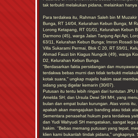
tak terbukti melakukan pidana, melainkan hanya
Para terdakwa itu, Rahman Saleh bin M Muzakir
Bunga, RT 14/04, Kelurahan Kebun Bunga; M Ra
Lorong Ketapang, RT 01/01, Kelurahan Kebun B
Darmono (45), warga Jalan Tanjung Api Api, Lo
63/11, Kelurahan Kebun Bunga; Imron Rosadi 
Villa Sukarami Permai, Blok C 20, RT 59/01, Ke
Ahmad Fauzi bin Kiagus Nungcik (49), warga Ko
D2, Kelurahan Kebun Bunga.
"Berdasarkan fakta persidangan dan musyawara
terdakwa bebas murni dan tidak terbukti melak
kotak suara," ungkap majelis hakim saat memb
sidang yang digelar kemarin (30/07).
Putusan itu tentu lebih ringan dari tuntutan JPU
Amelda SH; dan Ursula Dewi SH MH, yang menun
bulan dan empat bulan kurungan. Atas vonis itu, J
apakah akan mengajukan banding atau tidak ata
Sementara penasehat hukum para terdakwa yait
dan Yudi Wahyudi SH mengatakan, sangat lega a
hakim. ‘’Bebas memang putusan yang tepat, men
klien kami bukanlah tindak pidana," ungkapnya