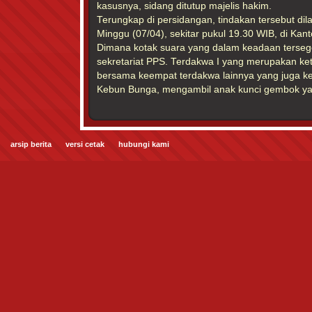
kasusnya, sidang ditutup majelis hakim.
Terungkap di persidangan, tindakan tersebut di
Minggu (07/04), sekitar pukul 19.30 WIB, di Ka
Dimana kotak suara yang dalam keadaan terseg
sekretariat PPS. Terdakwa I yang merupakan k
bersama keempat terdakwa lainnya yang juga 
Kebun Bunga, mengambil anak kunci gembok yang
arsip berita
versi cetak
hubungi kami