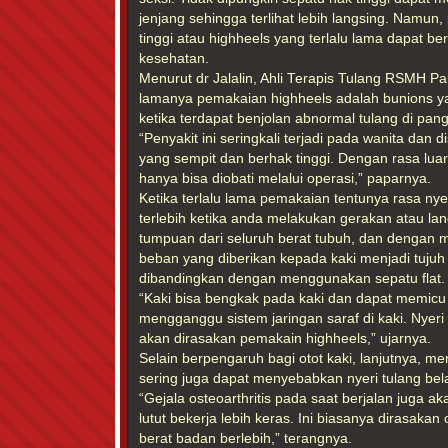
jenjang sehingga terlihat lebih langsing. Namu
tinggi atau highheels yang terlalu lama dapat b
kesehatan.
Menurut dr Jalalin, Ahli Terapis Tulang RSMH P
lamanya pemakaian highheels adalah bunions y
ketika terdapat benjolan abnormal tulang di pang
“Penyakit ini seringkali terjadi pada wanita dan
yang sempit dan berhak tinggi. Dengan rasa luar
hanya bisa diobati melalui operasi,” paparnya.
Ketika terlalu lama pemakaian tentunya rasa nyer
terlebih ketika anda melakukan gerakan atau l
tumpuan dari seluruh berat tubuh, dan dengan
beban yang diberikan kepada kaki menjadi tujuh k
dibandingkan dengan menggunakan sepatu flat.
“Kaki bisa bengkak pada kaki dan dapat memicu
mengganggu sistem jaringan saraf di kaki. Nyeri 
akan dirasakan pemakain highheels,” ujarnya.
Selain berpengaruh bagi otot kaki, lanjutnya, me
sering juga dapat menyebabkan nyeri tulang bel
“Gejala osteoarthritis pada saat berjalan juga ak
lutut bekerja lebih keras. Ini biasanya dirasakan
berat badan berlebih,” terangnya.