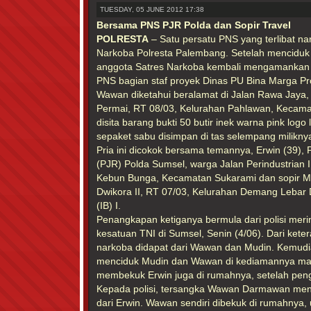
TUESDAY, 05 JUNE 2012 17:38
Bersama PNS PJR Polda dan Sopir Travel
POLRESTA
– Satu persatu PNS yang terlibat na
Narkoba Polresta Palembang. Setelah menciduk 
anggota Satres Narkoba kembali mengamanka
PNS bagian staf proyek Dinas PU Bina Marga Pr
Wawan diketahui beralamat di Jalan Rawa Jaya
Permai, RT 08/03, Kelurahan Pahlawan, Kecama
disita barang bukti 50 butir inek warna pink logo
sepaket sabu disimpan di tas selempang milikny
Pria ini dicokok bersama temannya, Erwin (39), 
(PJR) Polda Sumsel, warga Jalan Perindustrian I
Kebun Bunga, Kecamatan Sukarami dan sopir Mu
Dwikora II, RT 07/03, Kelurahan Demang Lebar 
(IB) I.
Penangkapan ketiganya bermula dari polisi meri
kesatuan TNI di Sumsel, Senin (4/06). Dari kete
narkoba didapat dari Wawan dan Mudin. Kemudi
menciduk Mudin dan Wawan di kediamannya masin
membekuk Erwin juga di rumahnya, setelah pe
Kepada polisi, tersangka Wawan Darmawan me
dari Erwin. Wawan sendiri dibekuk di rumahnya,