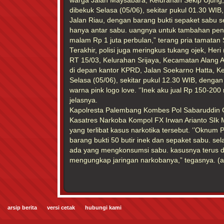
warga Jalan Maysabara, Kelurahan Sekip Ujung
dibekuk Selasa (05/06), sekitar pukul 01.30 WIB
Jalan Riau, dengan barang bukti sepaket sabu s
hanya antar sabu. uangnya untuk tambahan peng
malam Rp 1 juta perbulan,” terang pria tamatan S
Terakhir, polisi juga meringkus tukang ojek, Heri 
RT 15/03, Kelurahan Srijaya, Kecamatan Alang Ala
di depan kantor KPRD, Jalan Soekarno Hatta, K
Selasa (05/06), sekitar pukul 12.30 WIB, dengan 
warna pink logo love. ‘’Inek aku jual Rp 150-200 r
jelasnya.
Kapolresta Palembang Kombes Pol Sabaruddin Gi
Kasatres Narkoba Kompol FX Irwan Arianto SI
yang terlibat kasus narkotika tersebut. ‘’Oknum 
barang bukti 50 butir inek dan sepaket sabu. se
ada yang mengkonsumsi sabu. kasusnya terus 
mengungkap jaringan narkobanya,” tegasnya. (a
arsip berita
versi cetak
hubungi kami