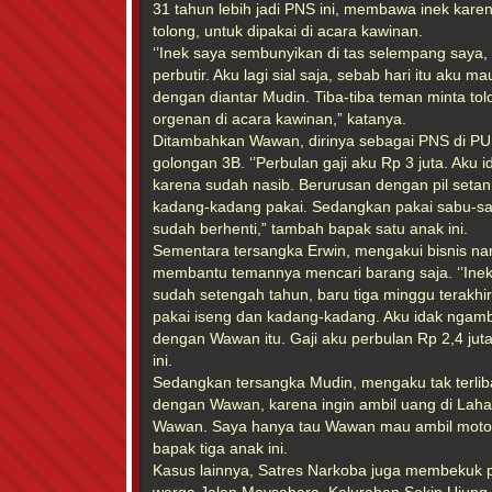
31 tahun lebih jadi PNS ini, membawa inek kar
tolong, untuk dipakai di acara kawinan.
‘’Inek saya sembunyikan di tas selempang saya,
perbutir. Aku lagi sial saja, sebab hari itu aku m
dengan diantar Mudin. Tiba-tiba teman minta to
orgenan di acara kawinan,” katanya.
Ditambahkan Wawan, dirinya sebagai PNS di PU
golongan 3B. ‘’Perbulan gaji aku Rp 3 juta. Aku 
karena sudah nasib. Berurusan dengan pil setan 
kadang-kadang pakai. Sedangkan pakai sabu-sab
sudah berhenti,” tambah bapak satu anak ini.
Sementara tersangka Erwin, mengakui bisnis nar
membantu temannya mencari barang saja. ‘’Inek
sudah setengah tahun, baru tiga minggu terakhi
pakai iseng dan kadang-kadang. Aku idak ngambil
dengan Wawan itu. Gaji aku perbulan Rp 2,4 jut
ini.
Sedangkan tersangka Mudin, mengaku tak terlibat
dengan Wawan, karena ingin ambil uang di Lahat.
Wawan. Saya hanya tau Wawan mau ambil motor da
bapak tiga anak ini.
Kasus lainnya, Satres Narkoba juga membekuk 