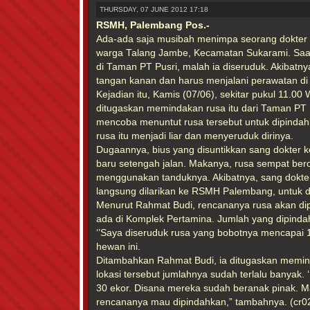
THURSDAY, 07 JUNE 2012 17:18
RSMH, Palembang Pos.-
Ada-ada saja musibah menimpa seorang dokter 
warga Talang Jambe, Kecamatan Sukarami. Saa
di Taman PT Pusri, malah ia diseruduk. Akibatn
tangan kanan dan harus menjalani perawatan 
Kejadian itu, Kamis (07/06), sekitar pukul 11.00
ditugaskan memindakan rusa itu dari Taman PT Pu
mencoba menuntut rusa tersebut untuk dipindahka
rusa itu menjadi liar dan menyeruduk dirinya.
Dugaannya, bius yang disuntikkan sang dokter k
baru setengah jalan. Makanya, rusa sempat be
menggunakan tanduknya. Akibatnya, sang dokte
langsung dilarikan ke RSMH Palembang, untuk d
Menurut Rahmat Budi, rencananya rusa akan d
ada di Komplek Pertamina. Jumlah yang dipindah
‘’Saya diseruduk rusa yang bobotnya mencapai 1
hewan ini.
Ditambahkan Rahmat Budi, ia ditugaskan memind
lokasi tersebut jumlahnya sudah terlalu banyak. 
30 ekor. Disana mereka sudah beranak pinak. 
rencananya mau dipindahkan,” tambahnya. (cr0