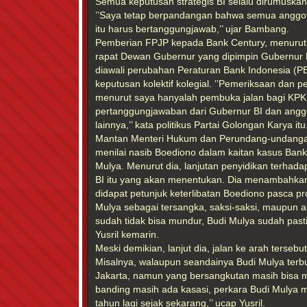
Semua keputusan strategis BI selalu dirumuskan
’’Saya tetap berpandangan bahwa semua anggot
itu harus bertanggungjawab,’’ ujar Bambang.
Pemberian FPJP kepada Bank Century, menurut
rapat Dewan Gubernur yang dipimpin Gubernur 
diawali perubahan Peraturan Bank Indonesia (P
keputusan kolektif kolegial. ’’Pemeriksaan dan
menurut saya hanyalah pembuka jalan bagi KPK
pertanggungjawaban dari Gubernur BI dan ang
lainnya,’’ kata politikus Partai Golongan Karya itu
Mantan Menteri Hukum dan Perundang-undangan
menilai nasib Boediono dalam kaitan kasus Bank
Mulya. Menurut dia, lanjutan penyidikan terhad
BI itu yang akan menentukan. Dia menambahkan
didapat petunjuk keterlibatan Boediono pasca p
Mulya sebagai tersangka, saksi-saksi, maupun ala
sudah tidak bisa mundur, Budi Mulya sudah pasti 
Yusril kemarin.
Meski demikian, lanjut dia, jalan ke arah terseb
Misalnya, walaupun seandainya Budi Mulya terbuk
Jakarta, namun yang bersangkutan masih bisa m
banding masih ada kasasi, perkara Budi Mulya m
tahun lagi sejak sekarang,’’ ucap Yusril.