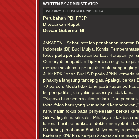
WRITTEN BY ADMINISTRATOR
SATURDAY, 16 NOVEMBER 2013 16:54
Perubahan PBI FPJP
Ditetapkan Rapat
Dewan Gubernur BI
JAKARTA – Sehari setelah penahanan mantan D
Indonesia (BI) Budi Mulya, Komisi Pemberantas
fokus pada penyelesaian berkas. Harapannya, 
Century di pengadilan Tipikor bisa segera digelar
menjadi salah satu petunjuk untuk mengungkap k
Jubir KPK Johan Budi S.P pada JPNN kemarin 
pihaknya langsung tancap gas. Apalagi, berkas
70 persen. Meski tidak tahu pasti kapan berkas
ke pengadilan, dia yakin prosesnya tidak lama.
’’Supaya bisa segera dilimpahkan. Dari pengadil
fakta-fakta baru yang kemudian dikembangkan,’’ 
KPK masih fokus pada penyelesaian berkas kare
Siti Fadjrijah masih sakit. Pihaknya tidak bisa 
karena hasil pemeriksaan dokter menyebut tid
Dia tahu, penahanan Budi Mulya menyita perhat
berharap KPK bisa bergerak cepat dalam mengu