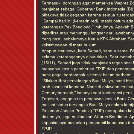
Termasuk, dorongan agar memeriksa Wapres Boe
menjabat sebagai Gubernur Bank Indonesia (BI
pihaknya tidak gegabah karena semua itu tergan
’’Sampai hari ini (kemarin,red), masih belum a
keterangan Pak Boediono,’’ imbuhnya. Apakah 
diperiksa atau menunggu lengser dari jawabanny
Yang pasti, sebelumnya Ketua KPK Abraham Sa
keistimewaan di mata hukum.
Apapun statusnya, kata Samad, semua sama. Bis
selama keterangannya dibutuhkan. Saat menah
(15/11), Samad juga tidak menjawab tegas soal
menyebut kasus pemberian FPJP dan penetapan
bank gagal berdampak sistemik belum berhenti.
’’Silakan lihat persidangan Budi Mulya, nanti bis
arah kasus ini kemana. Nanti di dakwaan terlih
Century berakhir,’’ katanya saat konferensi pers.
Terpisah, anggota tim pengawas kasus Bank C
melihat status tersangka Budi Mulya dalam kebij
Pinjaman Jangka Pendek (FPJP) merupakan kebija
dalamnya, juga melibatkan Wapres Boediono. Ap
kapasitasnya bukanlah pengambil keputusan tu
FPJP.