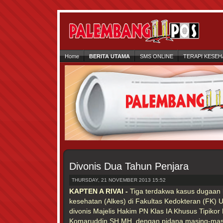
Home
BERITA UTAMA
SMS ONLINE
TERAPI KESEH
Divonis Dua Tahun Penjara
THURSDAY, 21 NOVEMBER 2013 15:52
KAPTEN A RIVAI -
Tiga terdakwa kasus dugaan 
kesehatan (Alkes) di Fakultas Kedokteran (FK) 
divonis Majelis Hakim PN Klas IA Khusus Tipiko
Komaruddin SH MH, dengan pidana masing-masi