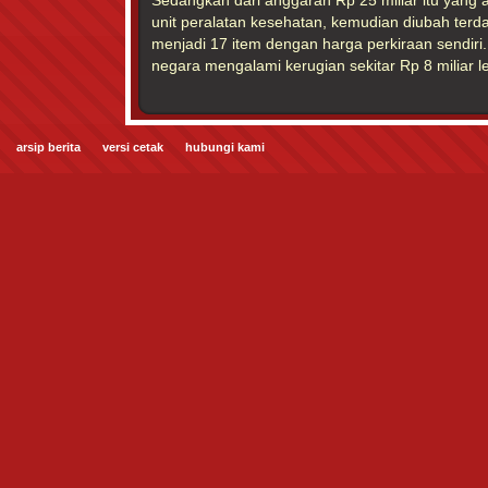
Sedangkan dari anggaran Rp 25 miliar itu yang
unit peralatan kesehatan, kemudian diubah ter
menjadi 17 item dengan harga perkiraan sendiri.
negara mengalami kerugian sekitar Rp 8 miliar le
arsip berita
versi cetak
hubungi kami