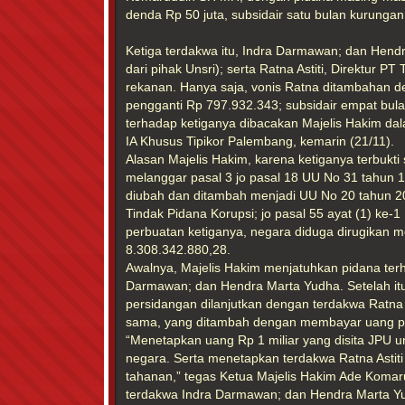
denda Rp 50 juta, subsidair satu bulan kurungan
Ketiga terdakwa itu, Indra Darmawan; dan Hen
dari pihak Unsri); serta Ratna Astiti, Direktur P
rekanan. Hanya saja, vonis Ratna ditambahan
pengganti Rp 797.932.343; subsidair empat bul
terhadap ketiganya dibacakan Majelis Hakim da
IA Khusus Tipikor Palembang, kemarin (21/11).
Alasan Majelis Hakim, karena ketiganya terbukt
melanggar pasal 3 jo pasal 18 UU No 31 tahun 
diubah dan ditambah menjadi UU No 20 tahun 
Tindak Pidana Korupsi; jo pasal 55 ayat (1) ke-
perbuatan ketiganya, negara diduga dirugikan 
8.308.342.880,28.
Awalnya, Majelis Hakim menjatuhkan pidana ter
Darmawan; dan Hendra Marta Yudha. Setelah itu
persidangan dilanjutkan dengan terdakwa Ratna 
sama, yang ditambah dengan membayar uang p
“Menetapkan uang Rp 1 miliar yang disita JPU 
negara. Serta menetapkan terdakwa Ratna Astiti
tahanan,” tegas Ketua Majelis Hakim Ade Komar
terdakwa Indra Darmawan; dan Hendra Marta Y