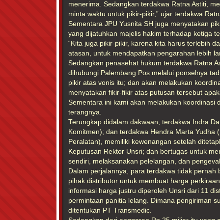
menerima. Sedangkan terdakwa Ratna Astiti, meny
minta waktu untuk pikir-pikir,” ujar terdakwa Ra
Sementara JPU Yusnita SH juga menyatakan pikir
yang dijatuhkan majelis hakim terhadap ketiga t
“Kita juga pikir-pikir, karena kita harus terlebi
atasan, untuk mendapatkan pengarahan lebih lan
Sedangkan penasehat hukum terdakwa Ratna Asti
dihubungi Palembang Pos melalui ponselnya tad
pikir atas vonis itu; dan akan melakukan koordi
menyatakan fikir-fikir atas putusan tersebut apa
Sementara ini kami akan melakukan koordinasi d
terangnya.
Terungkap didalam dakwaan, terdakwa Indra D
Komitmen); dan terdakwa Hendra Marta Yudha 
Peralatan), memiliki kewenangan setelah diteta
Keputusan Rektor Unsri; dan bertugas untuk me
sendiri, melaksanakan pelelangan, dan pengeva
Dalam perjalannya, para terdakwa tidak perna
pihak distributor untuk membuat harga perkiraan
informasi harga justru diperoleh Unsri dari 11 di
permintaan panitia lelang. Dimana pengiriman sur
ditentukan PT Transmedic.