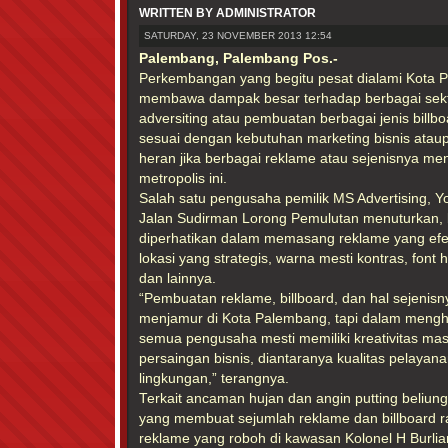
WRITTEN BY ADMINISTRATOR
SATURDAY, 23 NOVEMBER 2013 12:54
Palembang, Palembang Pos.-
Perkembangan yang begitu pesat dialami Kota P
membawa dampak besar terhadap berbagai sekt
adversiting atau pembuatan berbagai jenis bill
sesuai dengan kebutuhan marketing bisnis atau
heran jika berbagai reklame atau sejenisnya me
metropolis ini.
Salah satu pengusaha pemilik MS Advertising, 
Jalan Sudirman Lorong Pemulutan menuturkan, 
diperhatikan dalam memasang reklame yang efek
lokasi yang strategis, warna mesti kontras, font 
dan lainnya.
“Pembuatan reklame, billboard, dan hal sejenisny
menjamur di Kota Palembang, tapi dalam mengh
semua pengusaha mesti memiliki kreativitas ma
persaingan bisnis, diantaranya kualitas pelayan
lingkungan,” terangnya.
Terkait ancaman hujan dan angin putting beliu
yang membuat sejumlah reklame dan billboard r
reklame yang roboh di kawasan Kolonel H Burlia