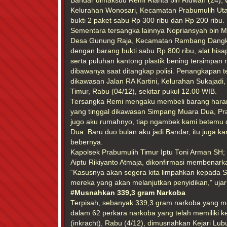
Bandar dimaksud Remi Rianta bin Ridwan (24), 
Kelurahan Wonosari, Kecamatan Prabumulih Utar
bukti 2 paket sabu Rp 300 ribu dan Rp 200 ribu.
Sementara tersangka lainnya Nopriansyah bin Ma
Desa Gunung Raja, Kecamatan Rambang Dangk
dengan barang bukti sabu Rp 800 ribu, alat hisa
serta puluhan kantong plastik bening tersimpan r
dibawanya saat ditangkap polisi. Penangkapan t
dikawasan Jalan RA Kartini, Kelurahan Sukajad
Timur, Rabu (04/12), sekitar pukul 12.00 WIB.
Tersangka Remi mengaku membeli barang haram
yang tinggal dikawasan Simpang Muara Dua, Pra
jugo aku rumahnyo, tiap ngambek kami betemu
Dua. Baru duo bulan aku jadi Bandar, itu juga k
bebernya.
Kapolsek Prabumulih Timur Iptu Toni Arman SH; 
Aiptu Rikiyanto Atmaja, dikonfirmasi membenar
“Kasusnya akan segera kita limpahkan kepada S
mereka yang akan melanjutkan penyidikan,” ujar 
#Musnahkan 339,3 gram Narkoba
Terpisah, sebanyak 339,3 gram narkoba yang me
dalam 62 perkara narkoba yang telah memiliki 
(inkracht), Rabu (4/12), dimusnahkan Kejari Lubu