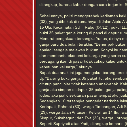
ditangkap, karena kabur dengan cara terjun ke 
Sebelumnya, polisi menggerebek kediaman kaki
(33), yang dibekuk di rumahnya di Jalan Aiptu 
15 Ulu, Kecamatan SU I, Rabu (04/12), pukul 1
bukti 35 paket ganja kering di panci di dapur ru
Menurut pengakuan tersangka Yunus, dirinya m
ganja baru dua bulan terakhir. “Bener pak buka
apalagi sengaja melawan hukum. Konyol itu nam
dan membantu ekonomi keluarga yang serba suli
berdagang ikan di pasar tidak cukup kalau unt
kebutuhan keluarga,” akunya.
Bapak dua anak ini juga mengaku, barang terseb
Uj. “Barang bukti ganja 35 paket itu, aku sembu
ditutup panci biar tidak ketahuan anak-anak. Kala
ganja aku simpan di dapur. 35 paket ganja pali
ludes, aku jual disekitaran pasar tempat aku jua
Sedangkan 10 tersangka pengedar narkoba lainn
Kertapati; Rahmat (33), warga Timbangan; Adi S
(29), warga Jalan Antasari, Kelurahan 14 Ilir; Iw
Simpur, Sukabagun; dan Eva (35), warga Lorong 
Seperti Supriyadi alias Yadi, ditangkap kemarin (