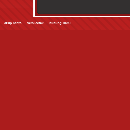
arsip berita
versi cetak
hubungi kami