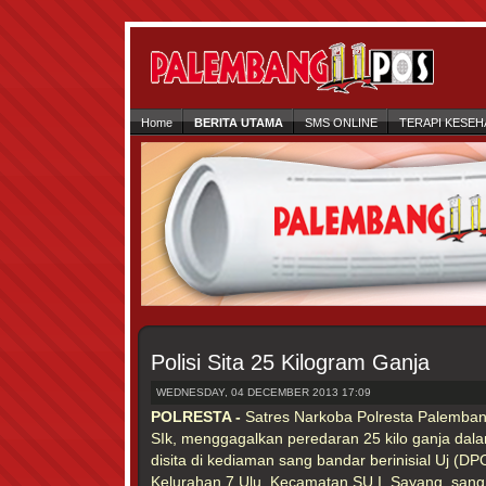
Home
BERITA UTAMA
SMS ONLINE
TERAPI KESEH
Polisi Sita 25 Kilogram Ganja
WEDNESDAY, 04 DECEMBER 2013 17:09
POLRESTA -
Satres Narkoba Polresta Palemba
SIk, menggagalkan peredaran 25 kilo ganja dala
disita di kediaman sang bandar berinisial Uj (DPO
Kelurahan 7 Ulu, Kecamatan SU I. Sayang, sang