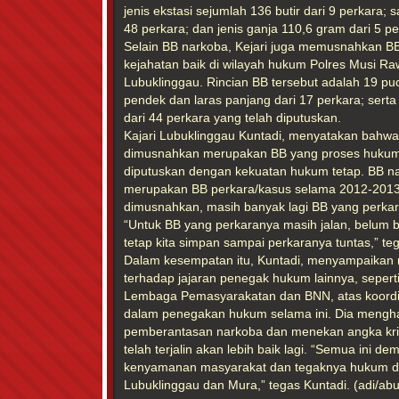
jenis ekstasi sejumlah 136 butir dari 9 perkara;
48 perkara; dan jenis ganja 110,6 gram dari 5 pe
Selain BB narkoba, Kejari juga memusnahkan B
kejahatan baik di wilayah hukum Polres Musi R
Lubuklinggau. Rincian BB tersebut adalah 19 puc
pendek dan laras panjang dari 17 perkara; serta
dari 44 perkara yang telah diputuskan.
Kajari Lubuklinggau Kuntadi, menyatakan bahw
dimusnahkan merupakan BB yang proses hukumny
diputuskan dengan kekuatan hukum tetap. BB na
merupakan BB perkara/kasus selama 2012-2013.
dimusnahkan, masih banyak lagi BB yang perkar
“Untuk BB yang perkaranya masih jalan, belum 
tetap kita simpan sampai perkaranya tuntas,” teg
Dalam kesempatan itu, Kuntadi, menyampaikan r
terhadap jajaran penegak hukum lainnya, seperti
Lembaga Pemasyarakatan dan BNN, atas koordin
dalam penegakan hukum selama ini. Dia mengh
pemberantasan narkoba dan menekan angka krimi
telah terjalin akan lebih baik lagi. “Semua ini d
kenyamanan masyarakat dan tegaknya hukum di 
Lubuklinggau dan Mura,” tegas Kuntadi. (adi/abu