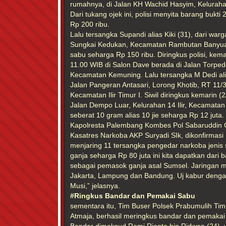
rumahnya, di Jalan KH Wachid Hasyim, Kelurahan
Dari tukang ojek ini, polisi menyita barang bukti
Rp 200 ribu.
Lalu tersangka Supandi alias Kiki (31), dari warg
Sungkai Kedukan, Kecamatan Rambutan Banyua
sabu seharga Rp 150 ribu. Diringkus polisi, kemar
11.00 WIB di Salon Dave berada di Jalan Torpedo,
Kecamatan Kemuning. Lalu tersangka M Dedi alia
Jalan Pangeran Antasari, Lorong Khotib, RT 11/3,
Kecamatan Ilir Timur I. Siwil diringkus kemarin (
Jalan Dempo Luar, Kelurahan 14 Ilir, Kecamatan I
seberat 10 gram alias 10 jie seharga Rp 12 juta.
Kapolresta Palembang Kombes Pol Sabaruddin Gi
Kasatres Narkoba AKP Suryadi SIk, dikonfirmasi
menjaring 11 tersangka pengedar narkoba jenis 
ganja seharga Rp 80 juta ini kita dapatkan dari b
sebagai pemasok ganja asal Sumsel. Jaringan 
Jakarta, Lampung dan Bandung. Uj kabur deng
Musi,” jelasnya.
#Ringkus Bandar dan Pemakai Sabu
sementara itu, Tim Buser Polsek Prabumulih Tim
Atmaja, berhasil meringkus bandar dan pemakai