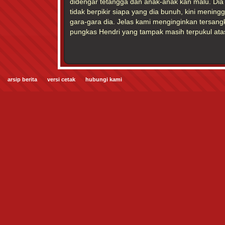
didengar tetangga dan anak-anak kan malu. Dia
tidak berpikir siapa yang dia bunuh, kini mening
gara-gara dia. Jelas kami menginginkan tersang
pungkas Hendri yang tampak masih terpukul atas 
arsip berita
versi cetak
hubungi kami