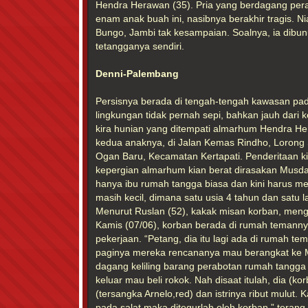
Hendra Herawan (35). Pria yang berdagang perab
enam anak buah ini, nasibnya berakhir tragis. N
Bungo, Jambi tak kesampaian. Soalnya, ia dibu
tetangganya sendiri.
Denni-Palembang
Persisnya berada di tengah-tengah kawasan pa
lingkungan tidak pernah sepi, bahkan jauh dari 
kira hunian yang ditempati almarhum Hendra He
kedua anaknya, di Jalan Kemas Rindho, Lorong 
Ogan Baru, Kecamatan Kertapati. Penderitaan ki
kepergian almarhum kian berat dirasakan Musdarit
hanya ibu rumah tangga biasa dan kini harus m
masih kecil, dimana satu usia 4 tahun dan satu 
Menurut Ruslan (52), kakak misan korban, menga
Kamis (07/06), korban berada di rumah temann
pekerjaan. “Petang, dia itu lagi ada di rumah t
paginya mereka rencananya mau berangkat ke 
dagang keliling barang perabotan rumah tangga
keluar mau beli rokok. Nah disaat itulah, dia (ko
(tersangka Arnelo,red) dan istrinya ribut mulut.
pada salat maka ditegurlah oleh korban,” terang