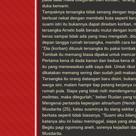
duka kemarin.
Tampaknya tersangka tidak senang dengan tegu
berbuat nekat dengan membabi buta seperti ker
suami istri itu bukannya dapat diredam korban, m
tersangka Arnelo balik beradu mulut dengan ko
keras sampai tidak ada yang mau mengalah, disaa
depan tangga rumah tersangka, memilih cara ke
“Dia (korban) ditusuk tersangka itu pakai tomba
Tombak itu memang biasa dipakai untuk mencar
Pertama kena di dada kanan dan kedua kena di p
itu yang menewaskan adik saya dek. Untuk ribut 
dikatakan memang sering dan sudah jadi makan
Tersangka itu orang datangan baru disini, buka
warga sini, malam hampir tiap petang kerjanya c
rumah pula. Siapa yang tidak risih mendengarnya
melintas, maka ditegurlah,” beber Ruslan yang t
Mengenai pertanda kepergian almarhum (Hendr
Musdarita (25), kalau suaminya itu siang sekita
berkata seperti tidak biasanya. “Suami aku bilan
katanya aku ini kalau meninggal, siapa yang aka
Begitu pagi ngomong aneh, sorenya kejadian da
Musdarita.