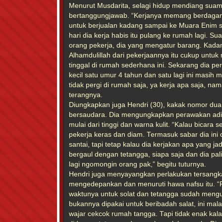
Menurut Musdarita, selagi hidup mendiang suam
bertanggungjawab. “Kerjanya memang berdagang 
untuk berjualan kadang sampai ke Muara Enim 
hari dia kerja habis itu pulang ke rumah lagi. S
orang pekerja, dia yang mengatur barang. Kadan
Alhamdulillah dari pekerjaannya itu cukup untuk
tinggal di rumah sederhana ini. Sekarang dia pe
kecil satu umur 4 tahun dan satu lagi ini masih 
tidak pergi di rumah saja, ya kerja apa saja, nam
terangnya.
Diungkapkan juga Hendri (30), kakak nomor dua 
bersaudara. Dia mengungkapkan perawakan adik
mulai dari tinggi dan warna kulit. “Kalau bicara se
pekerja keras dan diam. Termasuk sabar dia i
santai, tapi tetap kalau dia kerjakan apa yang ja
bergaul dengan tetangga, siapa saja dan dia pal
lagi ngomongin orang pak,” begitu tuturnya.
Hendri juga menyayangkan perlakukan tersangk
mengedepankan dan menuruti hawa nafsu itu. “Pi
waktunya untuk solat dan tetangga sudah mengu
bukannya dipakai untuk beribadah salat, ini mal
wajar cekcok rumah tangga. Tapi tidak enak kalau 