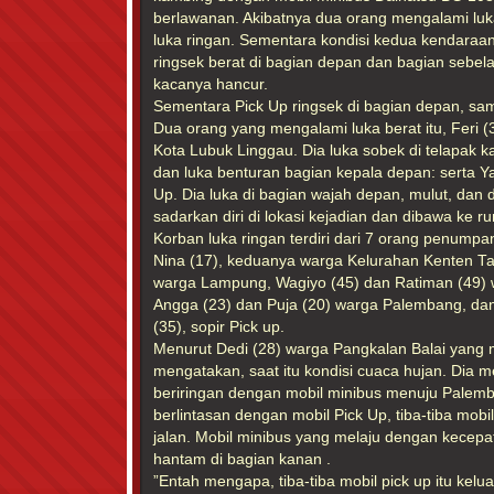
berlawanan. Akibatnya dua orang mengalami luka
luka ringan. Sementara kondisi kedua kendaraan
ringsek berat di bagian depan dan bagian sebel
kacanya hancur.
Sementara Pick Up ringsek di bagian depan, sa
Dua orang yang mengalami luka berat itu, Feri (
Kota Lubuk Linggau. Dia luka sobek di telapak k
dan luka benturan bagian kepala depan: serta Ya
Up. Dia luka di bagian wajah depan, mulut, dan
sadarkan diri di lokasi kejadian dan dibawa ke ru
Korban luka ringan terdiri dari 7 orang penumpang
Nina (17), keduanya warga Kelurahan Kenten Ta
warga Lampung, Wagiyo (45) dan Ratiman (49) 
Angga (23) dan Puja (20) warga Palembang, dan
(35), sopir Pick up.
Menurut Dedi (28) warga Pangkalan Balai yang m
mengatakan, saat itu kondisi cuaca hujan. Dia
beriringan dengan mobil minibus menuju Palemb
berlintasan dengan mobil Pick Up, tiba-tiba mobil
jalan. Mobil minibus yang melaju dengan kecepat
hantam di bagian kanan .
”Entah mengapa, tiba-tiba mobil pick up itu kelua