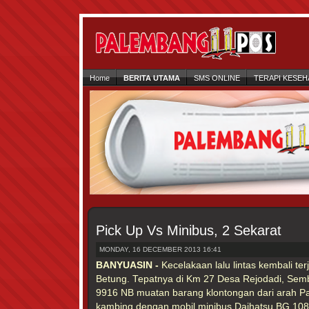
Home
BERITA UTAMA
SMS ONLINE
TERAPI KESEH
Pick Up Vs Minibus, 2 Sekarat
MONDAY, 16 DECEMBER 2013 16:41
BANYUASIN -
Kecelakaan lalu lintas kembali te
Betung. Tepatnya di Km 27 Desa Rejodadi, Sem
9916 NB muatan barang klontongan dari arah P
kambing dengan mobil minibus Daihatsu BG 1087