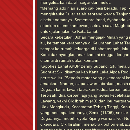
mengeluarkan darah segar dari mulut.
“Memang ado nian suaro cak besi beradu. Tapi ka
menghirauke,” ujar salah seorang warga Tanjun
disebut namanya. Sementara Yasri, Ayahanda 
sebelum ditemukan tewas, setelah salat Maghrib
untuk jalan-jalan ke Kota Lahat.
Secara kebetulan, Johan mengajak Mirlan yan
itu, ke tempat kerabatnya di Kelurahan Lahat Ten
sempat ke rumah keluarga di Lahat tengah, lalu j
Kami dak nyangko, anak kami ni ninggal dengan c
ditemui di rumah duka, kemarin.
Kapolres Lahat AKBP Benny Subandi Sik, melalu
Sudrajat Sik, disampaikan Kanit Laka Aipda Ru
peristiwa itu. “Sepeda motor yang dikendaraai k
amankan. Namun, siapa lawan tabrakan, masi
Dugaan kami, lawan tabrakan kedua korban adala
Terpisah, dua korban lagi yang tewas kecelaka
Lawang, yakni Cik Ibrahim (40) dan ibu mertu
Ulak Mengkudu, Kecamatan Tebing Tinggi, Kabu
yang menimpa keduanya, Senin (11/06), sekitar 
Dugaannya, mobil Toyota Kijang warna silver N
dikendarai Cik Ibrahim, menabrak pohon embaca