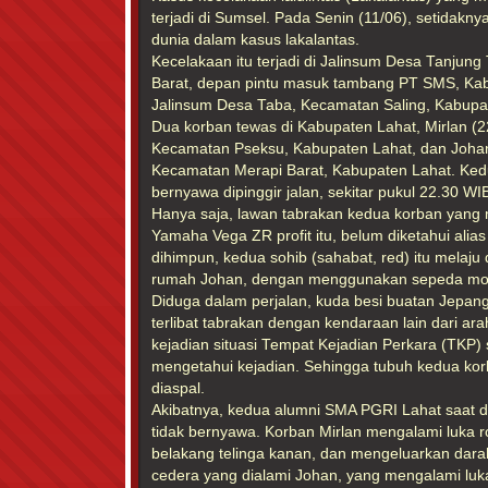
terjadi di Sumsel. Pada Senin (11/06), setidak
dunia dalam kasus lakalantas.
Kecelakaan itu terjadi di Jalinsum Desa Tanjun
Barat, depan pintu masuk tambang PT SMS, Kab
Jalinsum Desa Taba, Kecamatan Saling, Kabup
Dua korban tewas di Kabupaten Lahat, Mirlan (2
Kecamatan Pseksu, Kabupaten Lahat, dan Johan
Kecamatan Merapi Barat, Kabupaten Lahat. Ked
bernyawa dipinggir jalan, sekitar pukul 22.30 WI
Hanya saja, lawan tabrakan kedua korban yan
Yamaha Vega ZR profit itu, belum diketahui alias 
dihimpun, kedua sohib (sahabat, red) itu melaju
rumah Johan, dengan menggunakan sepeda motor
Diduga dalam perjalan, kuda besi buatan Jepang 
terlibat tabrakan dengan kendaraan lain dari ar
kejadian situasi Tempat Kejadian Perkara (TKP)
mengetahui kejadian. Sehingga tubuh kedua korb
diaspal.
Akibatnya, kedua alumni SMA PGRI Lahat saat 
tidak bernyawa. Korban Mirlan mengalami luka 
belakang telinga kanan, dan mengeluarkan darah
cedera yang dialami Johan, yang mengalami luk