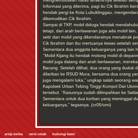
menghembuskan nafas terakhirnya setelah semp
Informasi yang diterima, pagi itu Cik Ibrahim be
hendak pergi ke Kota Lubuklinggau, mengendara
dikemudikan Cik Ibrahim.
Sampai di TKP, mobil diduga hendak mendahului
tetapi, dari arah berlawanan juga ada mobil lain,
setir dan mobil yang dikendarainya menabrak p
Cik Ibrahim dan ibu mertuanya tewas setelah sem
Sementara dua anggota keluarganya yang lain h
‘’Mobil Kijang itu hendak motong mobil di depan
mobil juga datang dari arah berlawanan, mere
Bacang. Setelah dilihat, dua orang yang duduk 
dilarikan ke RSUD Mura, bersama dua orang yan
juga mengalami luka,” ungkap salah seorang wa
Kapolsek Urban Tebing Tinggi Kompol Dwi Uto
tersebut. ‘’Kasusnya sudah dilimpahkan ke Satla
Sementara untuk dua korban yang meninggal du
keluarganya,” tegasnya. (cr05/omi)
arsip berita
versi cetak
hubungi kami