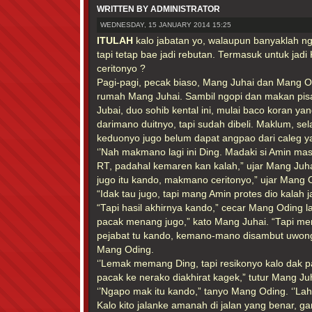
WRITTEN BY ADMINISTRATOR
WEDNESDAY, 15 JANUARY 2014 15:25
ITULAH
kalo jabatan yo, walaupun banyaklah n
tapi tetap bae jadi rebutan. Termasuk untuk ja
ceritonyo ?
Pagi-pagi, pecak biaso, Mang Juhai dan Mang O
rumah Mang Juhai. Sambil ngopi dan makan pis
Jubai, duo sohib kental ini, mulai baco koran y
darimano duitnyo, tapi sudah dibeli. Maklum, 
keduonyo jugo belum dapat angpao dari caleg y
‘’Nah makmano lagi ini Ding. Madaki si Amin ma
RT, padahal kemaren kan kalah,” ujar Mang Juh
jugo itu kando, makmano ceritonyo,” ujar Mang 
“Idak tau jugo, tapi mang Amin protes dio kalah 
“Tapi hasil akhirnya kando,” cecar Mang Oding lag
pacak menang jugo,” kato Mang Juhai. “Tapi me
pejabat tu kando, kemano-mano disambut uwong,
Mang Oding.
‘’Lemak memang Ding, tapi resikonyo kalo dak pa
pacak ke nerako diakhirat kagek,” tutur Mang Ju
‘’Ngapo mak itu kando,” tanyo Mang Oding. ‘’Lah
Kalo kito jalanke amanah di jalan yang benar, g