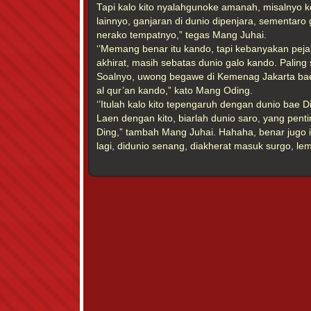
Tapi kalo kito nyalahgunoke amanah, misalnyo 
lainnyo, ganjaran di dunio dipenjara, sementaro 
nerako tempatnyo,” tegas Mang Juhai.
‘’Memang benar itu kando, tapi kebanyakan pejaba
akhirat, masih sebatas dunio galo kando. Paling
Soalnyo, uwong begawe di Kemenag Jakarta bae,
al qur’an kando,” kato Mang Oding.
‘’Itulah kalo kito tepengaruh dengan dunio bae Di
Laen dengan kito, biarlah dunio saro, yang pent
Ding,” tambah Mang Juhai. Hahaha, benar jugo 
lagi, didunio senang, diakherat masuk surgo, l