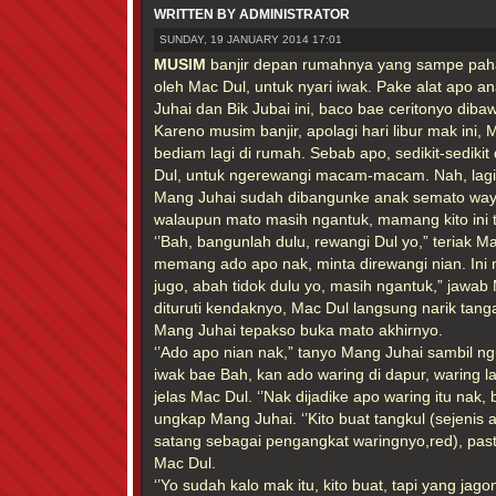
WRITTEN BY ADMINISTRATOR
SUNDAY, 19 JANUARY 2014 17:01
MUSIM
banjir depan rumahnya yang sampe pah
oleh Mac Dul, untuk nyari iwak. Pake alat apo
Juhai dan Bik Jubai ini, baco bae ceritonyo dibaw
Kareno musim banjir, apolagi hari libur mak ini,
bediam lagi di rumah. Sebab apo, sedikit-sedikit 
Dul, untuk ngerewangi macam-macam. Nah, lagi 
Mang Juhai sudah dibangunke anak semato wayan
walaupun mato masih ngantuk, mamang kito ini 
‘’Bah, bangunlah dulu, rewangi Dul yo,” teriak Ma
memang ado apo nak, minta direwangi nian. Ini m
jugo, abah tidok dulu yo, masih ngantuk,” jawab
dituruti kendaknyo, Mac Dul langsung narik tan
Mang Juhai tepakso buka mato akhirnyo.
‘’Ado apo nian nak,” tanyo Mang Juhai sambil ng
iwak bae Bah, kan ado waring di dapur, waring 
jelas Mac Dul. ‘’Nak dijadike apo waring itu nak,
ungkap Mang Juhai. ‘’Kito buat tangkul (sejenis 
satang sebagai pengangkat waringnyo,red), pasti
Mac Dul.
‘’Yo sudah kalo mak itu, kito buat, tapi yang jag