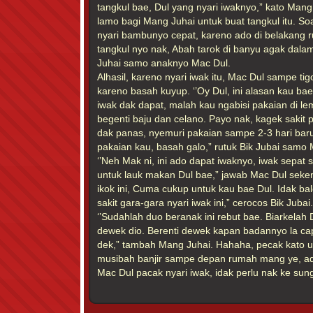
tangkul bae, Dul yang nyari iwaknyo,” kato Mang
lamo bagi Mang Juhai untuk buat tangkul itu. Soa
nyari bambunyo cepat, kareno ado di belakang r
tangkul nyo nak, Abah tarok di banyu agak dalam 
Juhai samo anaknyo Mac Dul.
Alhasil, kareno nyari iwak itu, Mac Dul sampe tigo
kareno basah kuyup. ‘’Oy Dul, ini alasan kau bae
iwak dak dapat, malah kau ngabisi pakaian di lem
begenti baju dan celano. Payo nak, kagek sakit p
dak panas, nyemuri pakaian sampe 2-3 hari baru
pakaian kau, basah galo,” rutuk Bik Jubai samo 
‘’Neh Mak ni, ini ado dapat iwaknyo, iwak sepat 
untuk lauk makan Dul bae,” jawab Mac Dul sekeno
ikok ini, Cuma cukup untuk kau bae Dul. Idak bal
sakit gara-gara nyari iwak ini,” cerocos Bik Jubai.
‘’Sudahlah duo beranak ini rebut bae. Biarkelah 
dewek dio. Berenti dewek kapan badannyo la cap
dek,” tambah Mang Juhai. Hahaha, pecak kato 
musibah banjir sampe depan rumah mang ye, ad
Mac Dul pacak nyari iwak, idak perlu nak ke sung