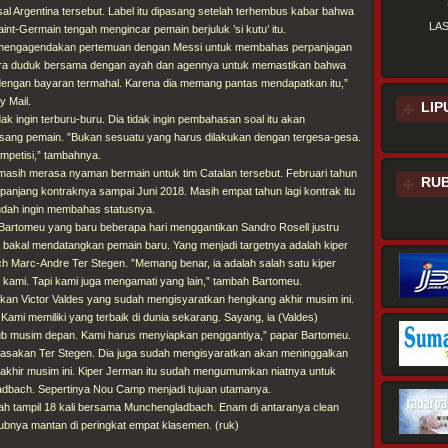
al Argentina tersebut. Label itu dipasang setelah terhembus kabar bahwa
LA
int-Germain tengah mengincar pemain berjuluk ’si kutu’ itu.
mengagendakan pertemuan dengan Messi untuk membahas perpanjagan
era duduk bersama dengan ayah dan agennya untuk memastikan bahwa
dengan bayaran termahal. Karena dia memang pantas mendapatkan itu,”
y Mail.
LIP
ak ingin terburu-buru. Dia tidak ingin pembahasan soal itu akan
sang pemain. ”Bukan sesuatu yang harus dilakukan dengan tergesa-gesa.
mpetisi,” tambahnya.
masih merasa nyaman bermain untuk tim Catalan tersebut. Februari tahun
RUB
rpanjang kontraknya sampai Juni 2018. Masih empat tahun lagi kontrak itu
sudah ingin membahas statusnya.
 Bartomeu yang baru beberapa hari menggantikan Sandro Rosell justru
akal mendatangkan pemain baru. Yang menjadi targetnya adalah kiper
 Marc-Andre Ter Stegen. ”Memang benar, ia adalah salah satu kiper
kami. Tapi kami juga mengamati yang lain,” tambah Bartomeu.
ikan Victor Valdes yang sudah mengisyaratkan hengkang akhir musim ini.
Kami memiliki yang terbaik di dunia sekarang. Sayang, ia (Valdes)
ub musim depan. Kami harus menyiapkan penggantiya,” papar Bartomeu.
irasakan Ter Stegen. Dia juga sudah mengisyaratkan akan meninggalkan
u akhir musim ini. Kiper Jerman itu sudah mengumumkan niatnya untuk
dbach. Sepertinya Nou Camp menjadi tujuan utamanya.
dah tampil 18 kali bersama Munchengladbach. Enam di antaranya clean
bnya mantan di peringkat empat klasemen. (ruk)