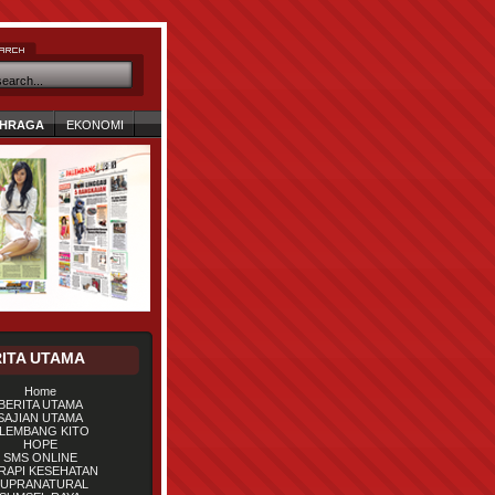
HRAGA
EKONOMI
ITA UTAMA
Home
BERITA UTAMA
SAJIAN UTAMA
LEMBANG KITO
HOPE
SMS ONLINE
RAPI KESEHATAN
UPRANATURAL