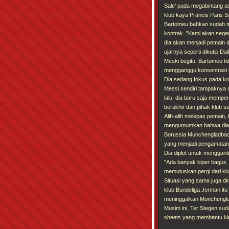
Sale’ pada megabintang as
klub kaya Prancis Paris Sa
Bartomeu bahkan sudah 
kontrak. ”Kami akan seg
dia akan menjadi pemain 
ujarnya seperti dikutip Dail
Meski begitu, Bartomeu tid
mengganggu konsentrasi 
Dia sedang fokus pada ko
Messi sendiri tampaknya 
lalu, dia baru saja mempe
berakhir dan pihak klub 
Alih-alih melepas pemain,
mengumumkan bahwa dia b
Borussia Munchengladbach
yang menjadi pengamatan 
Dia diplot untuk menggant
”Ada banyak kiper bagus. 
memutuskan pergi dari kl
Situasi yang sama juga d
klub Bundeliga Jerman it
meninggalkan Monchengla
Musim ini, Ter Stegen su
sheets yang membantu klu