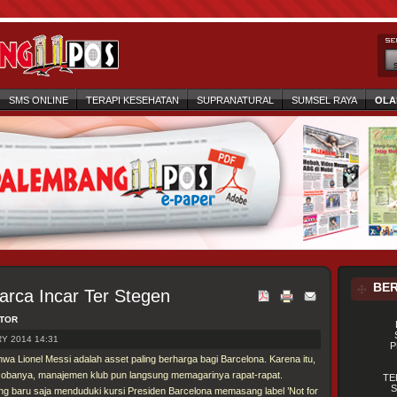
SMS ONLINE
TERAPI KESEHATAN
SUPRANATURAL
SUMSEL RAYA
OLA
BER
arca Incar Ter Stegen
ATOR
Y 2014 14:31
P
hwa Lionel Messi adalah asset paling berharga bagi Barcelona. Karena itu,
ncobanya, manajemen klub pun langsung memagarinya rapat-rapat.
TE
S
g baru saja menduduki kursi Presiden Barcelona memasang label ’Not for