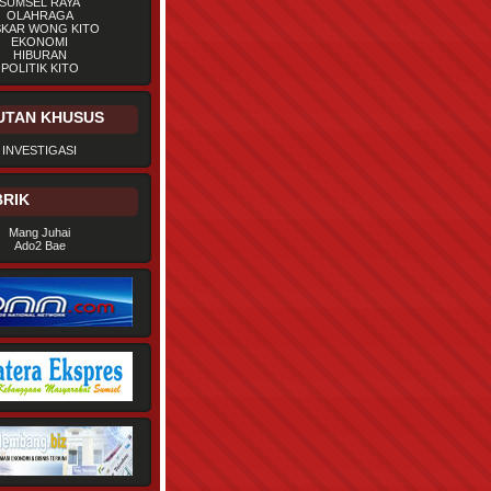
SUMSEL RAYA
OLAHRAGA
SKAR WONG KITO
EKONOMI
HIBURAN
POLITIK KITO
UTAN KHUSUS
INVESTIGASI
RIK
Mang Juhai
Ado2 Bae