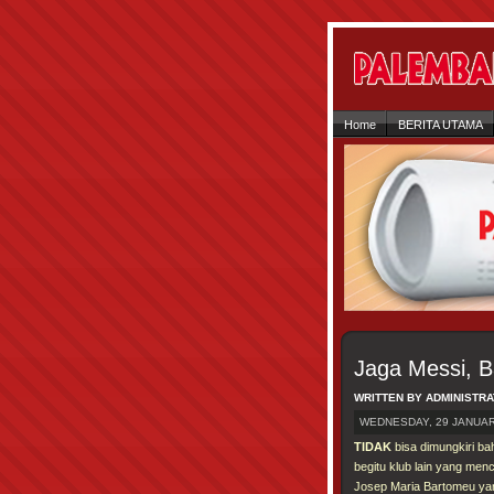
Home
BERITA UTAMA
Jaga Messi, B
WRITTEN BY ADMINISTR
WEDNESDAY, 29 JANUAR
TIDAK
bisa dimungkiri ba
begitu klub lain yang me
Josep Maria Bartomeu yan