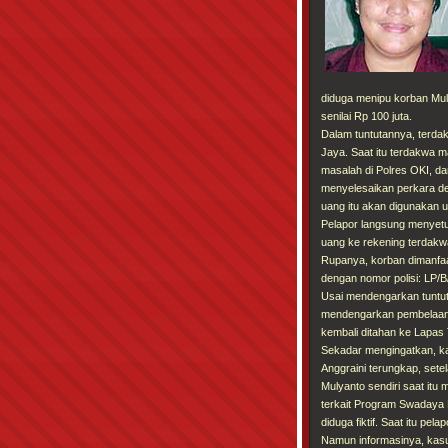
diduga menipu korban Mu
senilai Rp 100 juta.
Dalam tuntutannya, terda
Jaya. Saat itu terdakwa m
masalah di Polres OKI, d
menyelesaikan perkara den
uang itu akan digunakan u
Pelapor langsung menyetu
uang ke rekening terdakwa
Rupanya, korban dimanfaat
dengan nomor polisi: LP/
Usai mendengarkan tuntu
mendengarkan pembelaan (
kembali ditahan ke Lapas 
Sekadar mengingatkan, ka
Anggraini terungkap, set
Mulyanto sendiri saat it
terkait Program Swadaya L
diduga fiktif. Saat itu p
Namun informasinya, kasu