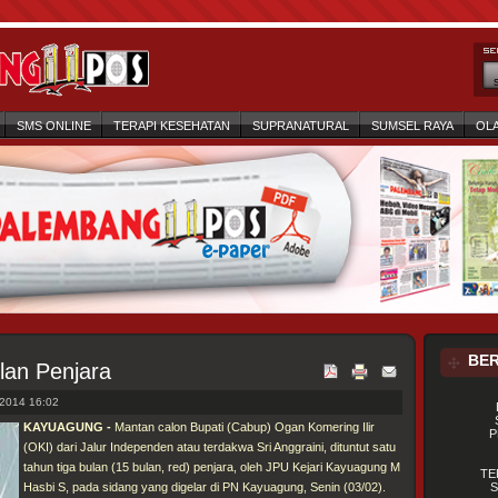
SMS ONLINE
TERAPI KESEHATAN
SUPRANATURAL
SUMSEL RAYA
OL
BER
ulan Penjara
2014 16:02
KAYUAGUNG -
Mantan calon Bupati (Cabup) Ogan Komering Ilir
P
(OKI) dari Jalur Independen atau terdakwa Sri Anggraini, dituntut satu
tahun tiga bulan (15 bulan, red) penjara, oleh JPU Kejari Kayuagung M
TE
Hasbi S, pada sidang yang digelar di PN Kayuagung, Senin (03/02).
S