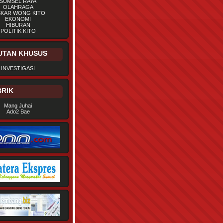
SUMSEL RAYA
OLAHRAGA
SKAR WONG KITO
EKONOMI
HIBURAN
POLITIK KITO
UTAN KHUSUS
INVESTIGASI
RIK
Mang Juhai
Ado2 Bae