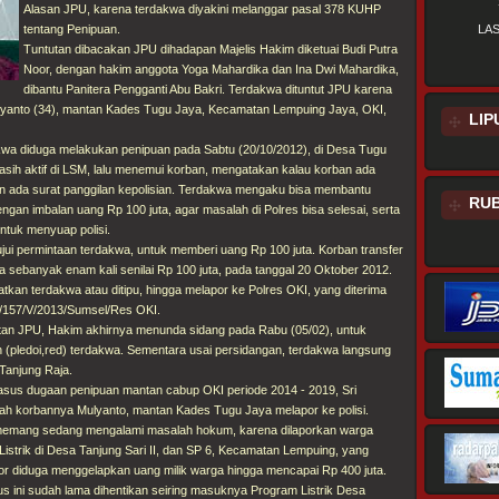
Alasan JPU, karena terdakwa diyakini melanggar pasal 378 KUHP
tentang Penipuan.
LA
Tuntutan dibacakan JPU dihadapan Majelis Hakim diketuai Budi Putra
Noor, dengan hakim anggota Yoga Mahardika dan Ina Dwi Mahardika,
dibantu Panitera Pengganti Abu Bakri. Terdakwa dituntut JPU karena
lyanto (34), mantan Kades Tugu Jaya, Kecamatan Lempuing Jaya, OKI,
LIP
kwa diduga melakukan penipuan pada Sabtu (20/10/2012), di Desa Tugu
asih aktif di LSM, lalu menemui korban, mengatakan kalau korban ada
an ada surat panggilan kepolisian. Terdakwa mengaku bisa membantu
RUB
gan imbalan uang Rp 100 juta, agar masalah di Polres bisa selesai, serta
ntuk menyuap polisi.
jui permintaan terdakwa, untuk memberi uang Rp 100 juta. Korban transfer
 sebanyak enam kali senilai Rp 100 juta, pada tanggal 20 Oktober 2012.
kan terdakwa atau ditipu, hingga melapor ke Polres OKI, yang diterima
B/157/V/2013/Sumsel/Res OKI.
tan JPU, Hakim akhirnya menunda sidang pada Rabu (05/02), untuk
pledoi,red) terdakwa. Sementara usai persidangan, terdakwa langsung
Tanjung Raja.
sus dugaan penipuan mantan cabup OKI periode 2014 - 2019, Sri
elah korbannya Mulyanto, mantan Kades Tugu Jaya melapor ke polisi.
u memang sedang mengalami masalah hokum, karena dilaporkan warga
istrik di Desa Tanjung Sari II, dan SP 6, Kecamatan Lempuing, yang
elapor diduga menggelapkan uang milik warga hingga mencapai Rp 400 juta.
s ini sudah lama dihentikan seiring masuknya Program Listrik Desa