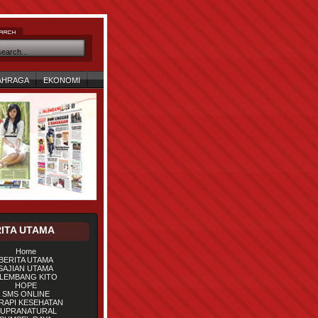
AHRAGA
EKONOMI
ITA UTAMA
Home
BERITA UTAMA
SAJIAN UTAMA
LEMBANG KITO
HOPE
SMS ONLINE
RAPI KESEHATAN
UPRANATURAL