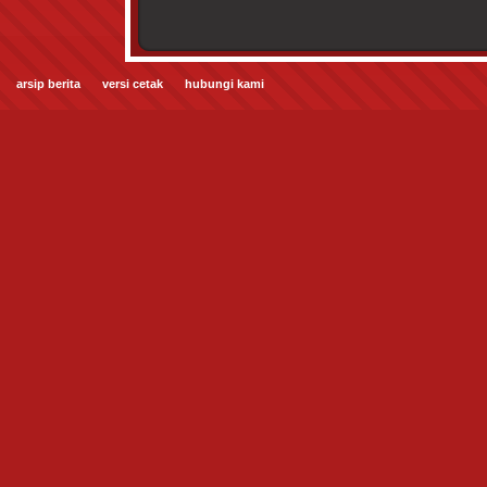
arsip berita
versi cetak
hubungi kami