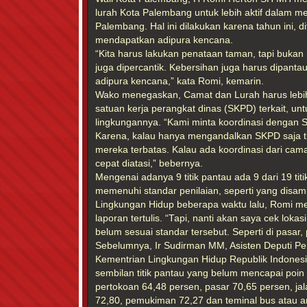
lurah Kota Palembang untuk lebih aktif dalam 
Palembang. Hal ini dilakukan karena tahun ini, d
mendapatkan adipura kencana.
“Kita harus lakukan penataan taman, tapi bukan 
juga dipercantik. Kebersihan juga harus dipantau.
adipura kencana,” kata Romi, kemarin.
Wako menegaskan, Camat dan Lurah harus lebi
satuan kerja perangkat dinas (SKPD) terkait, un
lingkungannya. “Kami minta koordinasi dengan SK
Karena, kalau hanya mengandalkan SKPD saja t
mereka terbatas. Kalau ada koordinasi dari cama
cepat diatasi,” bebernya.
Mengenai adanya 9 titik pantau ada 9 dari 19 ti
memenuhi standar penilaian, seperti yang disam
Lingkungan Hidup beberapa waktu lalu, Romi 
laporan tertulis. “Tapi, nanti akan saya cek lokas
belum sesuai standar tersebut. Seperti di pasar, 
Sebelumnya, Ir Sudirman MM, Asisten Deputi P
Kementrian Lingkungan Hidup Republik Indonesi
sembilan titik pantau yang belum mencapai poin 
pertokoan 64,48 persen, pasar 70,65 persen, jala
72,80, pemukiman 72,27 dan teminal bus atau a