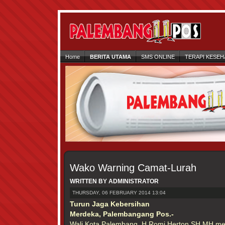
Home
BERITA UTAMA
SMS ONLINE
TERAPI KESEH
Wako Warning Camat-Lurah
WRITTEN BY ADMINISTRATOR
THURSDAY, 06 FEBRUARY 2014 13:04
Turun Jaga Kebersihan
Merdeka, Palembangang Pos.-
Wali Kota Palembang, H Romi Herton SH MH me