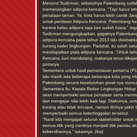
Menurut Sudirman, sebetulnya Palembang sudah 
memenangkan adipura kencana. “Tapi harus lebih
penataan taman. Ya, kota harus lebih cantik J
untuk penilaian Adipura Kencana. Palembang har
karena kalau adipura saja kan sudah biasa,” tega
Sudirman mengungkapkan, gagalnya Palembang
adipura kencana pada tahun 2013 lalu disebab
kurang kader lingkungan. Padahal, itu salah satu
mendapatkan piala adipura kencana. “Untuk ta
Kencana Juni mendatang, makanya terus dikejar k
pintanya.
Sementara untuk hasil pemantauan pertama (P
lalu masih ada beberapa beberapa kota yang nila
Palembang secara keseluruhan great nya menca
Sementara itu, Kepala Badan Lingkungan Hidup
akan memperbaiki semua penataan serta mening
dan mengejar nilai lebih baik lagi. Diakuinya, un
kurang atau tidak tercapai, namun dirinya yakin
memperbaiki semua ketertinggalan tersebut.
“Nanti kita mengajak seluruh stakeholder untuk
semua titik yang nantinya menjadi titik pantau aka
kebersihannya,” tukasnya. (ika)