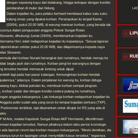
dengan sepotong kayu dari belakang, hingga terkapar dengan kondisi
pendarahan di mulur dan hidung.
LA
Dalam kejadian itu, para pelaku berhasil membawa kabur satu suku
kalung emas yang dipakai korban. Perampokan itu terjadi Kamis
(03/04), pukul 20.00 WIB, di warung manisan korban, yang berada tak
asusnya dalam pengusutan anggota Polsek Sungai Rotan.
LIP
iswanto, dihubungi Jumat (04/04), membenarkan kejadian itu.
bernama Heri, telah melaporkan kejadian itu kepadanya. “Sesuai laporan
diperkirakan sekitar pukul 20.00 WIB, dan dilaporkannya kepada saya
jelas Siswanto.
RUB
 bermula dari korban Nuraini berangkat dari rumahnya, hendak menuju ke
idak begitu jauh dari rumahnya. Korban pergi ke warungnya dengan
ung tersebut hendak memasak lontong untuk dijual.
Terlebih lagi pada hari pasar kalangan. Kemungkinan korban hendak
alannya,” jelasnya. Dalam perjalanan ke warung itu, korban diduga
batang kayu. Akibat pukulan itu, membuat korban sempat pingsan.
n, korban sadar dan dengan kondisi cedera pulang ke rumahnya,
engan anggota keluarganya. Lalu keluarga korban melaporkan kejadian itu
Anggota polisi sudah ada yang turun ke tempat kejadian perkara (TKP).
Puskesmas terdekat, tapi disarankan untuk dirujuk ke RS yang ada di
ades.
 M Aris, melalui Kapolsek Sungai Rotan AKP Hermianto, dikonfirmasi
masi kejadian tersebut. Namun pihaknya belum tahu persis kronologis
 ada laporan resmi dari korban maupun keluarganya. ‘’Meski demikian, dia
tanya turun ke lapangan untuk menyelidiki kasus tersebut,” tegasnya.