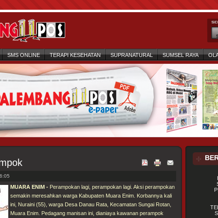
SMS ONLINE
TERAPI KESEHATAN
SUPRANATURAL
SUMSEL RAYA
OL
BER
ampok
6:05
MUARA ENIM -
Perampokan lagi, perampokan lagi. Aksi perampokan
P
semakin meresahkan warga Kabupaten Muara Enim. Korbannya kali
ini, Nuraini (55), warga Desa Danau Rata, Kecamatan Sungai Rotan,
TE
Muara Enim. Pedagang manisan ini, dianiaya kawanan perampok
S