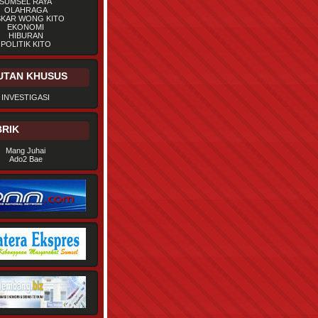
SUMSEL RAYA
OLAHRAGA
SKAR WONG KITO
EKONOMI
HIBURAN
POLITIK KITO
UTAN KHUSUS
INVESTIGASI
RIK
Mang Juhai
Ado2 Bae