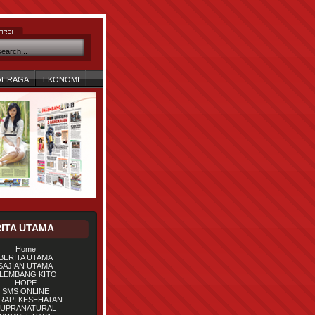
AHRAGA
EKONOMI
ITA UTAMA
Home
BERITA UTAMA
SAJIAN UTAMA
LEMBANG KITO
HOPE
SMS ONLINE
RAPI KESEHATAN
UPRANATURAL