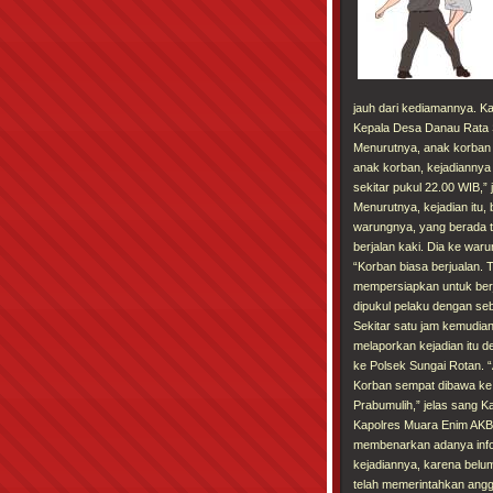
jauh dari kediamannya. K
Kepala Desa Danau Rata S
Menurutnya, anak korban 
anak korban, kejadiannya 
sekitar pukul 22.00 WIB,” 
Menurutnya, kejadian itu,
warungnya, yang berada t
berjalan kaki. Dia ke war
“Korban biasa berjualan. 
mempersiapkan untuk berju
dipukul pelaku dengan se
Sekitar satu jam kemudia
melaporkan kejadian itu d
ke Polsek Sungai Rotan. “
Korban sempat dibawa ke 
Prabumulih,” jelas sang K
Kapolres Muara Enim AKBP
membenarkan adanya infor
kejadiannya, karena belum
telah memerintahkan anggo