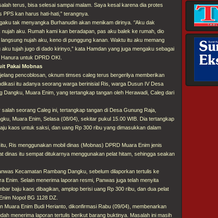
salah terus, bisa selesai sampai malam. Saya kesal karena dia protes
s PPS kan harus hati-hati,” terangnya.
ku tak menyangka Burhanudin akan menikam dirinya. ‘’Aku dak
k nujah aku. Rumah kami kan beradapan, pas aku balek ke rumah, dio
io langsung nujah aku, keno di punggung kanan. Waktu itu aku memang
 aku tujah jugo di dado kirinyo,” kata Hamdan yang juga mengaku sebagai
eg Hanura untuk DPRD OKI.
uit Pakai Mobnas
njelang pencoblosan, oknum timses caleg terus bergerilya memberikan
ndikasi itu adanya seorang warga berinisial Ris, warga Dusun IV Desa
Dangku, Muara Enim, yang tertangkap tangan oleh Herawadi, Caleg dari
 salah seorang Caleg ini, tertangkap tangan di Desa Gunung Raja,
, Muara Enim, Selasa (08/04), sekitar pukul 15.00 WIB. Dia tertangkap
aju kaos untuk saksi, dan uang Rp 300 ribu yang dimasukkan dalam
t itu, Ris menggunakan mobil dinas (Mobnas) DPRD Muara Enim jenis
at dinas itu sempat ditukarnya menggunakan pelat hitam, sehingga seakan
Panwas Kecamatan Rambang Dangku, sebelum dilaporkan tertulis ke
 Enim. Selain menerima laporan resmi, Panwas juga telah menyita
mbar baju kaos dibagikan, amplop berisi uang Rp 300 ribu, dan dua pelat
Enim Nopol BG 1128 DZ.
 Muara Enim Budi Herianto, dikonfirmasi Rabu (09/04), membenarkan
udah menerima laporan tertulis berikut barang buktinya. Masalah ini masih