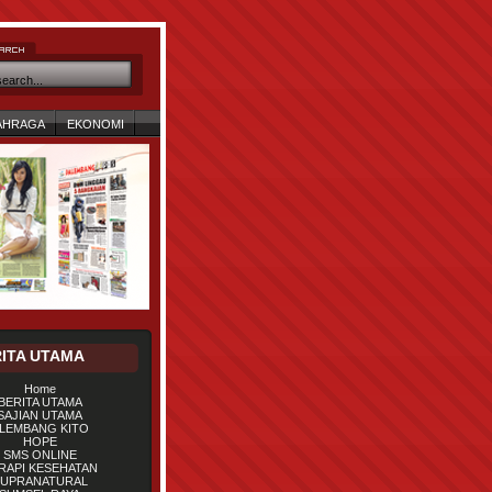
AHRAGA
EKONOMI
ITA UTAMA
Home
BERITA UTAMA
SAJIAN UTAMA
LEMBANG KITO
HOPE
SMS ONLINE
RAPI KESEHATAN
UPRANATURAL