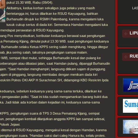
pukul 15.30 WIB, Rabu (09/04).
Akibatnya, kedua korban sekaligus juga pelaku yang masih
LA
bertetangga ini, harus dilarikan ke RSUD Kayuagung, bahkan
Burhanudin dirujuk ke RSMH Palembang, karena mengalami luka
tusuk cukup serius di dada kiri. Sementara Hamdan mengalami luka
, mendapat perawatan di RSUD Kayuagung.
LIP
bang Pos menyebutkan, keributan keduanya berawal saat pengitungan
sa Pematang Kijang, dimulai pukul 13.30 WIB. saat pengitungan keduanya
na, Burhanudin selaku Ketua KPPS sering salah menghitung, hingga ditegur
ab, jika sering salah, takutnya pengitungan sampai malam.
RUB
0 WIB, sempat ribut mulut, sehingga Burhanudin kesal dan pulang ke
eberangan atau dibatasi jalan, saat Hamdan pulang, dipanggil Burhanudin
am. ‘’Saat Hamdan menghampiri, langsung ditikam sajam di punggung.
ajam di pinggang, langsung membalas dengan menikam dada kiri
 Reskrim Polres OKI AKP H Surachman SH, didampingi KBO Reskrim Ipda
keduanya, sebelum keduanya yang sama-sama terluka, dilarikan ke
engawalan polisi. ‘’Saat ini kita sudah mengamankan barang bukti dua
ka. Jadi tidak ada korban dalam kejadian ini, keduanya sama-sama
 KPPS, pengitungan suara di TPS 3 Desa Pematang Kijang, sempat
n, pengitungan kembali dilanjutkan anggota KPPS lain sampai selesai,
olsek Jejawi.
g ditemui di RSUD Kayuagung, mengakui kesal dengan Hamdan, karena
engitungan suara. ‘’Hamdan saksi dari caleg Hanura itu, selalu protes.