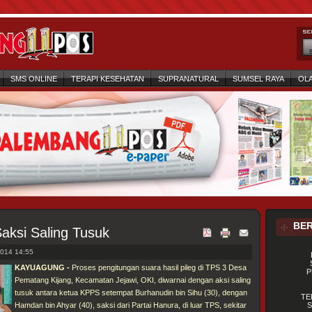
SMS ONLINE
TERAPI KESEHATAN
SUPRANATURAL
SUMSEL RAYA
OL
BER
aksi Saling Tusuk
014 14:55
KAYUAGUNG -
Proses pengitungan suara hasil pileg di TPS 3 Desa
P
Pematang Kijang, Kecamatan Jejawi, OKI, diwarnai dengan aksi saling
tusuk antara ketua KPPS setempat Burhanudin bin Sihu (30), dengan
TE
Hamdan bin Ahyar (40), saksi dari Partai Hanura, di luar TPS, sekitar
S