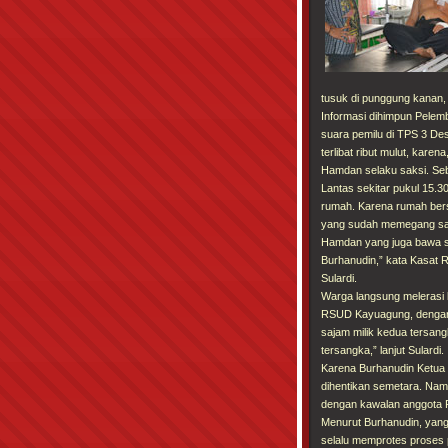
tusuk di punggung kanan
Informasi dihimpun Pelem
suara pemilu di TPS 3 De
terlibat ribut mulut, kare
Hamdan selaku saksi. Seb
Lantas sekitar pukul 15.3
rumah. Karena rumah bers
yang sudah memegang saj
Hamdan yang juga bawa s
Burhanudin,” kata Kasat
Sulardi.
Warga langsung melerasi 
RSUD Kayuagung, dengan p
sajam milik kedua tersang
tersangka,” lanjut Sulardi.
Karena Burhanudin Ketua
dihentikan semetara. Namu
dengan kawalan anggota P
Menurut Burhanudin, yan
selalu memprotes proses p