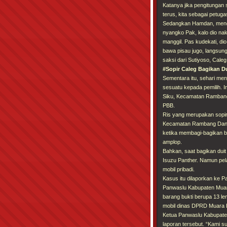
Katanya jika pengitungan 
terus, kita sebagai petuga
Sedangkan Hamdan, menga
nyangko Pak, kalo dio na
manggil. Pas kudekati, d
bawa pisau jugo, langsung
saksi dari Sutiyoso, Cal
#Sopir Caleg Bagikan D
Sementara itu, sehari me
sesuatu kepada pemilih. I
Siku, Kecamatan Rambang 
PBB.
Ris yang merupakan sopir
Kecamatan Rambang Dangku
ketika membagi-bagikan b
amplop.
Bahkan, saat bagikan dui
Isuzu Panther. Namun pel
mobil pribadi.
Kasus itu dilaporkan ke 
Panwaslu Kabupaten Muara
barang bukti berupa 13 le
mobil dinas DPRD Muara 
Ketua Panwaslu Kabupaten
laporan tersebut. “Kami s