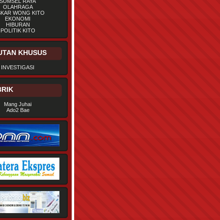
SUMSEL RAYA
OLAHRAGA
SKAR WONG KITO
EKONOMI
HIBURAN
POLITIK KITO
UTAN KHUSUS
INVESTIGASI
RIK
Mang Juhai
Ado2 Bae