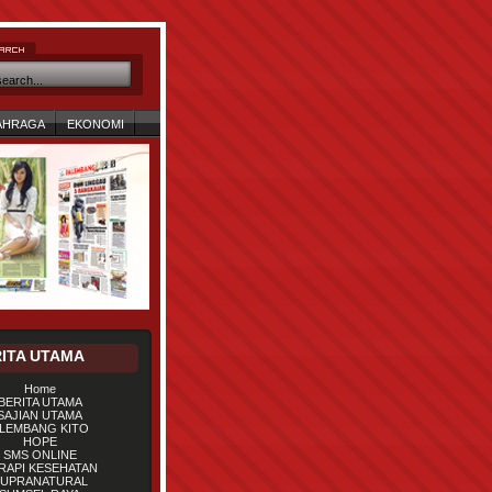
AHRAGA
EKONOMI
ITA UTAMA
Home
BERITA UTAMA
SAJIAN UTAMA
LEMBANG KITO
HOPE
SMS ONLINE
RAPI KESEHATAN
UPRANATURAL