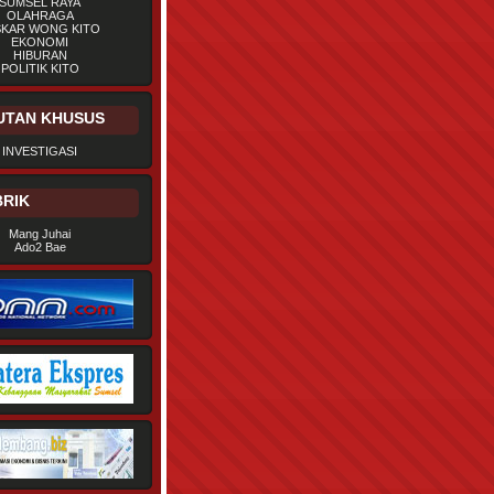
SUMSEL RAYA
OLAHRAGA
SKAR WONG KITO
EKONOMI
HIBURAN
POLITIK KITO
UTAN KHUSUS
INVESTIGASI
RIK
Mang Juhai
Ado2 Bae