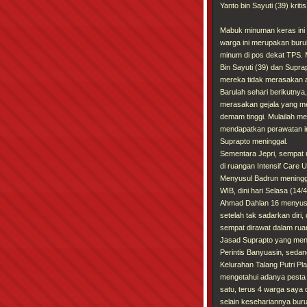
Yanto bin Sayuti (39) krit
Mabuk minuman keras ini 
warga ini merupakan buru
minum di pos dekat TPS. Me
Bin Sayuti (39) dan Supra
mereka tidak merasakan 
Barulah sehari berikutnya,
merasakan gejala yang me
demam tinggi. Mulailah m
mendapatkan perawatan in
Suprapto meninggal.
Sementara Jepri, sempat
di ruangan Intensif Care 
Menyusul Badrun meningg
WIB, dini hari Selasa (14
Ahmad Dahlan 16 menyusul
setelah tak sadarkan diri
sempat dirawat dalam rua
Jasad Suprapto yang men
Perintis Banyuasin, sedan
Kelurahan Talang Putri Pl
mengetahui adanya pesta 
satu, terus 4 warga saya
selain kesehariannya bur