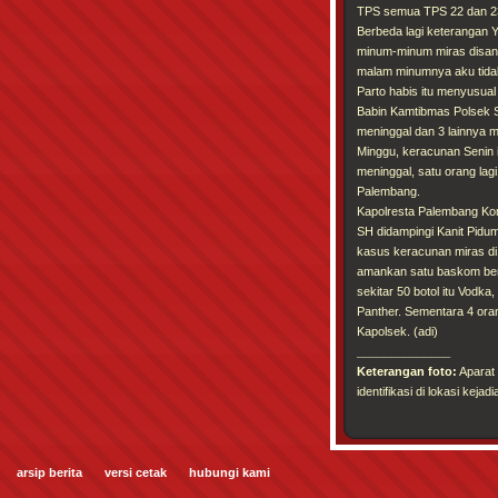
TPS semua TPS 22 dan 2
Berbeda lagi keterangan 
minum-minum miras disana
malam minumnya aku tidak
Parto habis itu menyusual
Babin Kamtibmas Polsek S
meninggal dan 3 lainnya
Minggu, keracunan Senin in
meninggal, satu orang lagi
Palembang.
Kapolresta Palembang Komb
SH didampingi Kanit Pidu
kasus keracunan miras di
amankan satu baskom beri
sekitar 50 botol itu Vodk
Panther. Sementara 4 oran
Kapolsek. (adi)
______________
Keterangan foto:
Aparat 
identifikasi di lokasi kej
arsip berita
versi cetak
hubungi kami