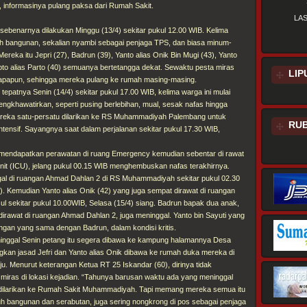
is, informasinya pulang paksa dari Rumah Sakit.
LA
sebenarnya dilakukan Minggu (13/4) sekitar pukul 12.00 WIB. Kelima
h bangunan, sekalian nyambi sebagai penjaga TPS, dan biasa minum-
reka itu Jepri (27), Badrun (39), Yanto alias Onik Bin Mugi (43), Yanto
pto alias Parto (40) semuanya bertetangga dekat. Sewaktu pesta miras
LIP
apapun, sehingga mereka pulang ke rumah masing-masing.
 tepatnya Senin (14/4) sekitar pukul 17.00 WIB, kelima warga ini mulai
ngkhawatirkan, seperti pusing berlebihan, mual, sesak nafas hingga
ereka satu-persatu dilarikan ke RS Muhammadiyah Palembang untuk
RUB
tensif. Sayangnya saat dalam perjalanan sekitar pukul 17.30 WIB,
 mendapatkan perawatan di ruang Emergency kemudian sebentar di rawat
Unit (ICU), jelang pukul 00.15 WIB menghembuskan nafas terakhirnya.
al di ruangan Ahmad Dahlan 2 di RS Muhammadiyah sekitar pukul 02.30
/4). Kemudian Yanto alias Onik (42) yang juga sempat dirawat di ruangan
 sekitar pukul 10.00WIB, Selasa (15/4) siang. Badrun bapak dua anak,
, dirawat di ruangan Ahmad Dahlan 2, juga meninggal. Yanto bin Sayuti yang
ngan yang sama dengan Badrun, dalam kondisi kritis.
inggal Senin petang itu segera dibawa ke kampung halamannya Desa
gkan jasad Jefri dan Yanto alias Onik dibawa ke rumah duka mereka di
aju. Menurut keterangan Ketua RT 25 Iskandar (60), dirinya tidak
miras di lokasi kejadian. “Tahunya barusan waktu ada yang meninggal
 dilarikan ke Rumah Sakit Muhammadiyah. Tapi memang mereka semua itu
uh bangunan dan serabutan, juga sering nongkrong di pos sebagai penjaga