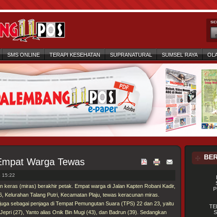
SMS ONLINE
TERAPI KESEHATAN
SUPRANATURAL
SUMSEL RAYA
OL
BER
 Empat Warga Tewas
 15:22
n keras (miras) berakhir petak. Empat warga di Jalan Kapten Robani Kadir,
P
6, Kelurahan Talang Putri, Kecamatan Plaju, tewas keracunan miras.
uga sebagai penjaga di Tempat Pemungutan Suara (TPS) 22 dan 23, yaitu
TE
 Jepri (27), Yanto alias Onik Bin Mugi (43), dan Badrun (39). Sedangkan
S