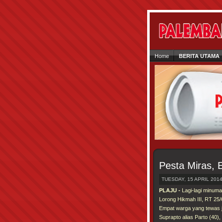
Home
BERITA UTAMA
Pesta Miras,
TUESDAY, 15 APRIL 2014
PLAJU -
Lagi-lagi minuma
Lorong Hikmah III, RT 25/
Empat warga yang tewas j
Suprapto alias Parto (40),