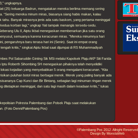
3,” ungkapnya.
Yati (25) keluarga Badrun, mengatakan mereka berlima memang sering
. “Sering mereka minum miras, biasanya siang habis makan, kalau
 tahu. Banyak mirasnya jenis ada satu baskom, yang pertama meninggal
 kedua korban lagi,” ungkap Yati tampak menangis tersedu-sedu.
eberang Ulu II, Aiptu Ikbal menegaskan membenarkan jika satu orang
 menyusul, semuanya karena keracunan miras. “Mereka minumnya hari
i, pengaruhnya baru terasa hari ini (Senin). Saat ini empat orang
 tengah kritis,” singkat Aiptu Ikbal saat dijumpai di RS Muhammadiyah
es Pol Sabaruddin Ginting Sik MSi melalui Kapolsek Plaju AKP Siti Farida
m Iptu Roberth Sihombing SH menegaskan pihaknya telah menyelidiki
 lokasi kejadian yang menyebabkan 5 orang mengalami keracunan. “Kita
sikan puluhan botol miras berbagai merek. Merek yang paling banyak ada
a, sisananya Cap Kunci dan Bir Bintang, sebagian lagi minuman ringan merek
g ditetapkan meninggal, dan satu lagi masih dalam keadaan kritis,” tukas
kepolisian Polresta Palembang dan Polsek Plaju saat melakukan
adian. (Foto Denni/Palembang Pos)
©Palembang Pos 2012. Allright Reserved
Design By MonstaWeb