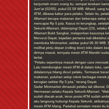
berjumlah enam orang itu, sempat terekam kam
Jum’at (02/05), pukul 02.58 WIB. Alhasil, uang t
ATM, dibawa kabur para pelaku. Selain itu, pela
Alfamart berupa makanan dan beberapa selop r
mencapai Rp 5 juta. Kasus ini terungkap, setel
Sekuriti Alfamart, didampingi Dayat (23), selaku
Alfamart Bukit Sangkal, melaporkan kasusnya k
Menurut Dayat, kejadian pertama kali diketahui 
membuka Minimarket, sekitar pukul 06.30 WIB. Sa
melihat pintu depan (rolling door) toko dalam k
dirinya masuk, ternyata mesin ATM Mandiri suda
lantai.
“Pelaku sepertinya masuk dengan cara merusak
Lalu membongkar mesin ATM di dalam toko, uan
didalamnya hilang dicuri pelaku. Termasuk bara
makanan, puluhan selop rokok berbagai merek j
kerugian sekitar Rp 5 juta,” terang Dayat.
Sadar Minimarket dimasuki pelaku tak dikenal,
Hermawan selaku Kepala Sekuriti Alfamart. “Wa
sudah diacak-acak, terus posisi ATM sudah amb
aku langsung hubungi Kepala Sekuriti, akibatny
mesin ATM hilang. Padahal semalam mesin itu bar