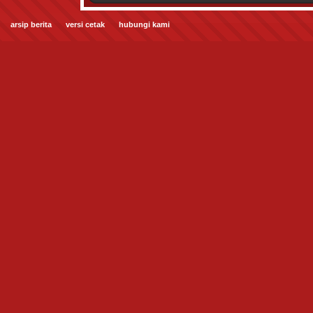
arsip berita
versi cetak
hubungi kami