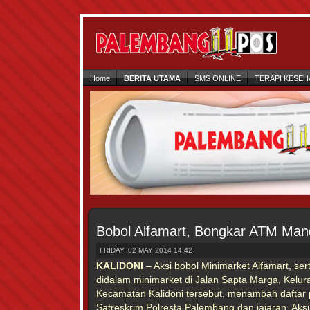
Home
BERITA UTAMA
SMS ONLINE
TERAPI KESEH
Bobol Alfamart, Bongkar ATM Mand
FRIDAY, 02 MAY 2014 14:42
KALIDONI
– Aksi bobol Minimarket Alfamart, se
didalam minimarket di Jalan Sapta Marga, Kelur
Kecamatan Kalidoni tersebut, menambah daftar
Satreskrim Polresta Palembang dan jajaran. Aks