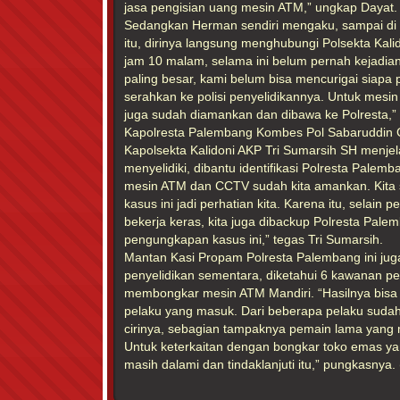
jasa pengisian uang mesin ATM,” ungkap Dayat.
Sedangkan Herman sendiri mengaku, sampai di t
itu, dirinya langsung menghubungi Polsekta Kalid
jam 10 malam, selama ini belum pernah kejadian 
paling besar, kami belum bisa mencurigai siapa 
serahkan ke polisi penyelidikannya. Untuk mesi
juga sudah diamankan dan dibawa ke Polresta,
Kapolresta Palembang Kombes Pol Sabaruddin Gi
Kapolsekta Kalidoni AKP Tri Sumarsih SH menjel
menyelidiki, dibantu identifikasi Polresta Palemba
mesin ATM dan CCTV sudah kita amankan. Kita se
kasus ini jadi perhatian kita. Karena itu, selain p
bekerja keras, kita juga dibackup Polresta Pal
pengungkapan kasus ini,” tegas Tri Sumarsih.
Mantan Kasi Propam Polresta Palembang ini jug
penyelidikan sementara, diketahui 6 kawanan pe
membongkar mesin ATM Mandiri. “Hasilnya bisa 
pelaku yang masuk. Dari beberapa pelaku sudah k
cirinya, sebagian tampaknya pemain lama yang 
Untuk keterkaitan dengan bongkar toko emas yan
masih dalami dan tindaklanjuti itu,” pungkasnya. 