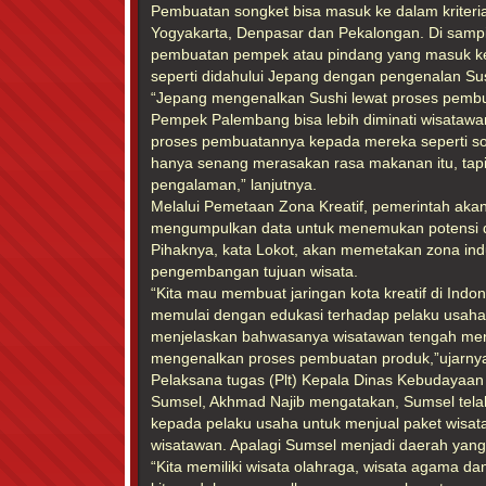
Pembuatan songket bisa masuk ke dalam kriteria 
Yogyakarta, Denpasar dan Pekalongan. Di sam
pembuatan pempek atau pindang yang masuk ke 
seperti didahului Jepang dengan pengenalan Sus
“Jepang mengenalkan Sushi lewat proses pembu
Pempek Palembang bisa lebih diminati wisata
proses pembuatannya kepada mereka seperti son
hanya senang merasakan rasa makanan itu, tap
pengalaman,” lanjutnya.
Melalui Pemetaan Zona Kreatif, pemerintah aka
mengumpulkan data untuk menemukan potensi dan 
Pihaknya, kata Lokot, akan memetakan zona indus
pengembangan tujuan wisata.
“Kita mau membuat jaringan kota kreatif di Indone
memulai dengan edukasi terhadap pelaku usaha
menjelaskan bahwasanya wisatawan tengah men
mengenalkan proses pembuatan produk,”ujarny
Pelaksana tugas (Plt) Kepala Dinas Kebudayaan 
Sumsel, Akhmad Najib mengatakan, Sumsel tel
kepada pelaku usaha untuk menjual paket wisa
wisatawan. Apalagi Sumsel menjadi daerah yang te
“Kita memiliki wisata olahraga, wisata agama da