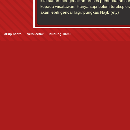
kita sudah mengenalkan proses pembuaatan so
kepada wisatawan. Hanya saja belum tereksplor
akan lebih gencar lagi,”pungkas Najib.(ety)
arsip berita
versi cetak
hubungi kami