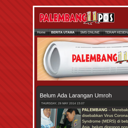
Home
BERITA UTAMA
SMS ONLINE
TERAPI KESEH
Belum Ada Larangan Umroh
THURSDAY, 29 MAY 2014 15:07
PALEMBANG
– Merebakn
disebabkan Virus Corona 
Syndrome (MERS) di beb
Asia, belum direspon posi