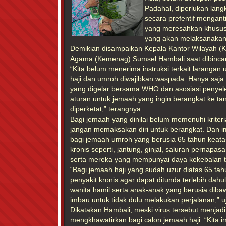
Padahal, diperlukan lang
secara prefentif mengant
yang meresahkan khusus
yang akan melaksanakan 
Demikian disampaikan Kepala Kantor Wilayah (K
Agama (Kemenag) Sumsel Hambali saat dibincan
“Kita belum menerima instruksi terkait larangan
haji dan umroh diwajibkan waspada. Hanya saja 
yang digelar bersama WHO dan asosiasi penyel
aturan untuk jemaah yang ingin berangkat ke ta
diperketat,” terangnya.
Bagi jemaah yang dinilai belum memenuhi kriteri
jangan memaksakan diri untuk berangkat. Dan i
bagi jemaah umroh yang berusia 65 tahun keatas
kronis seperti, jantung, ginjal, saluran pernapas
serta mereka yang mempunyai daya kekebalan t
“Bagi jemaah haji yang sudah uzur diatas 65 ta
penyakit kronis agar dapat ditunda terlebih dahul
wanita hamil serta anak-anak yang berusia diba
imbau untuk tidak dulu melakukan perjalanan,” u
Dikatakan Hambali, meski virus tersebut menjad
mengkhawatirkan bagi calon jemaah haji. “Kita 