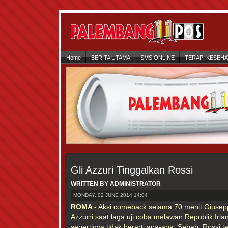
Home
BERITA UTAMA
SMS ONLINE
TERAPI KESEH
Gli Azzuri Tinggalkan Rossi
WRITTEN BY ADMINISTRATOR
MONDAY, 02 JUNE 2014 14:04
ROMA -
Aksi comeback selama 70 menit Giusep
Azzurri saat laga uji coba melawan Republik Irla
sepertinya tidak berarti apa-apa. Sebab, Rossi 