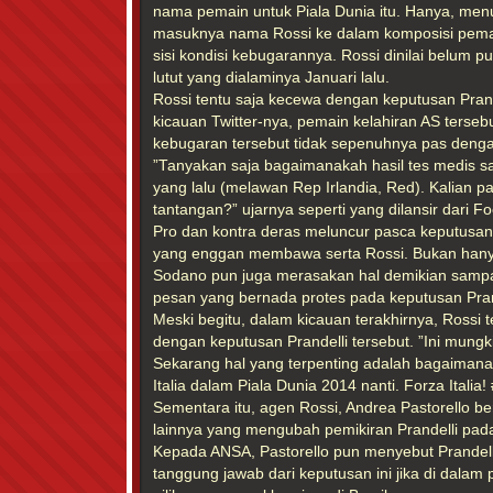
nama pemain untuk Piala Dunia itu. Hanya, menu
masuknya nama Rossi ke dalam komposisi pemain I
sisi kondisi kebugarannya. Rossi dinilai belum p
lutut yang dialaminya Januari lalu.
Rossi tentu saja kecewa dengan keputusan Prand
kicauan Twitter-nya, pemain kelahiran AS ters
kebugaran tersebut tidak sepenuhnya pas denga
”Tanyakan saja bagaimanakah hasil tes medis sa
yang lalu (melawan Rep Irlandia, Red). Kalian pas
tantangan?” ujarnya seperti yang dilansir dari Foot
Pro dan kontra deras meluncur pasca keputusan 
yang enggan membawa serta Rossi. Bukan hany
Sodano pun juga merasakan hal demikian samp
pesan yang bernada protes pada keputusan Prand
Meski begitu, dalam kicauan terakhirnya, Rossi 
dengan keputusan Prandelli tersebut. ”Ini mungk
Sekarang hal yang terpenting adalah bagaiman
Italia dalam Piala Dunia 2014 nanti. Forza Italia! 
Sementara itu, agen Rossi, Andrea Pastorello b
lainnya yang mengubah pemikiran Prandelli pada
Kepada ANSA, Pastorello pun menyebut Prande
tanggung jawab dari keputusan ini jika di dalam 