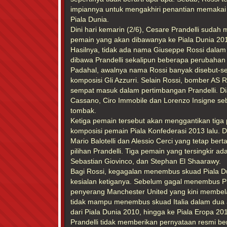
impiannya untuk mengakhiri penantian memakai ko
Piala Dunia.
Dini hari kemarin (2/6), Cesare Prandelli suda
pemain yang akan dibawanya ke Piala Dunia 2014
Hasilnya, tidak ada nama Giuseppe Rossi dalam
dibawa Prandelli sekalipun beberapa perubahan 
Padahal, awalnya nama Rossi banyak disebut-se
komposisi Gli Azzurri. Selain Rossi, bomber AS 
sempat masuk dalam pertimbangan Prandelli. Di
Cassano, Ciro Immobile dan Lorenzo Insigne seb
tombak.
Ketiga pemain tersebut akan menggantikan tig
komposisi pemain Piala Konfederasi 2013 lalu. 
Mario Balotelli dan Alessio Cerci yang tetap ber
pilihan Prandelli. Tiga pemain yang tersingkir ada
Sebastian Giovinco, dan Stephan El Shaarawy.
Bagi Rossi, kegagalan menembus skuad Piala Du
kesialan ketiganya. Sebelum gagal menembus P
penyerang Manchester United yang kini membela 
tidak mampu menembus skuad Italia dalam dua 
dari Piala Dunia 2010, hingga ke Piala Eropa 20
Prandelli tidak memberikan pernyataan resmi be