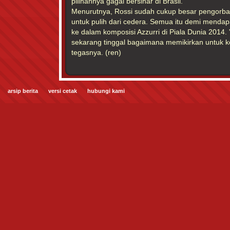
pilihannya gagal bersinar di Brasil.
Menurutnya, Rossi sudah cukup besar pengorba
untuk pulih dari cedera. Semua itu demi mendapa
ke dalam komposisi Azzurri di Piala Dunia 2014.
sekarang tinggal bagaimana memikirkan untuk k
tegasnya. (ren)
arsip berita
versi cetak
hubungi kami