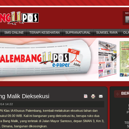
SMS ONLINE
TERAPI KESEHATAN
SUPRANATURAL
SUMSEL RAYA
OL
BER
g Malik Dieksekusi
14 14:22
 PN Klas IA Khusus Palembang, kembali melakukan eksekusi lahan dan
P
ukul 09.00 WIB. Kali ini bangunan yang dieksekusi itu, berupa ruko dua
ra Bang Malik, yang terletak di Jalan Mayor Santoso, depan SMAN 3, Km 3,
TE
 I. Dimana, bangunan dikosongkan.
S