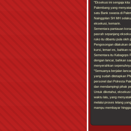
"Eksekusi ini sengaja kit
Palembang yang menyatak
satu Bank swasta di Pale
Nainggolan SH MH selaku 
eksekusi, kemarin.
Sementara pantauan koran 
pasrah sepanjang eksekus
ruko itu dibantu pula ole
Pengosongan dilakukan d
kursi, lemari es, bahkan r
Sementara itu Kabagops P
dengan lancar, bahkan sam
menyerahkan sepenuhnya 
"Semuanya berjalan lanca
yang sudah ditetapkan PN
personel dari Polresta P
dan mendampingi pihak pe
Untuk diketahui, eksekusi
waktu lalu, yang menyatak
melalui proses lelang ya
mampu membayar hingga j