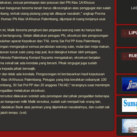
a lakukan, sesuai penetapan dan putusan dari PN Klas 1A Khusus
an bangunan beserta tanah harus dikosongkan atas penggugat dari salah
LA
mbang, terkait utang piutang yang tak dibayar nasabah," ungkap Posma
Humas PN Klas IA Khusus Palembang, dijumpai di ruang kerjanya usai
ini, Malik beserta penghuni dan pegawai warung sate itu hanya bisa
LIP
i berlangsung. Selain dilakukan petugas PN, eksekusi dan pengosongan
h puluhan aparat Kepolisan dan TNI, serta Sat Pol PP Kota Palembang.
engan mengangkut semua perabotan warung sate, mulai dari meja makan,
atusan tusuk sate yang siap jual, ikut diangkut keluar oleh petugas.
RUB
olresta Palembang Kompol Suyanto mengatakan, eksekusi berjalan
a sekali tak ada kendala yang berarti. Pihak tergugat juga sudah
kepada pihak berwajib.
r dan tidak ada kendala. Pengosongan ini berdasarkan hasil keputusan
 Klas IA Khusus Palembang. Petugas yang kita kerahkan sebanyak 100
alembang, 30 Sat Pol PP dan 20 anggota TNI AD," terangnya saat memimpin
ngadilan melakukan eksekusi.
 tersebut dilakukan setelah ada penetapan dari pihak pengadilan beberapa
an bangunan milik Malik tersebut, sudah sah menjadi hak orang lain,
ng diadakan Bank atas jaminan yang dijaminkan nasabahnya, dan sudah tak
atuh tempo. (vot)