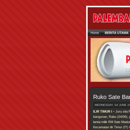
Home
BERITA UTAMA
Ruko Sate Ban
WEDNESDAY, 04 JUNE 20
ILIR TIMUR I
– Juru sita
bangunan, Rabu (04/06), p
lantai milik RM Sate Madu
Kecamatan Ilir Timur (IT)