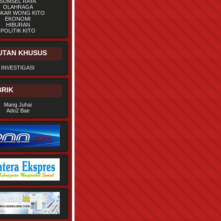
SUMSEL RAYA
OLAHRAGA
SKAR WONG KITO
EKONOMI
HIBURAN
POLITIK KITO
UTAN KHUSUS
INVESTIGASI
RIK
Mang Juhai
Ado2 Bae