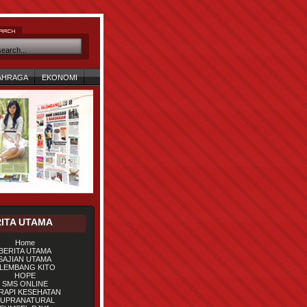
AHRAGA
EKONOMI
ITA UTAMA
Home
BERITA UTAMA
SAJIAN UTAMA
LEMBANG KITO
HOPE
SMS ONLINE
RAPI KESEHATAN
UPRANATURAL