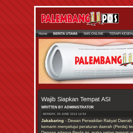
Home
BERITA UTAMA
SMS ONLINE
TERAPI KESEH
Wajib Siapkan Tempat ASI
WRITTEN BY ADMINISTRATOR
MONDAY, 09 JUNE 2014 14:54
Jakabaring
- Dewan Perwakilan Rakyat Daera
kemarin menyetujui peraturan daerah (Perda) ten
Dengan adanya Perda ini, maka setiap tempat 