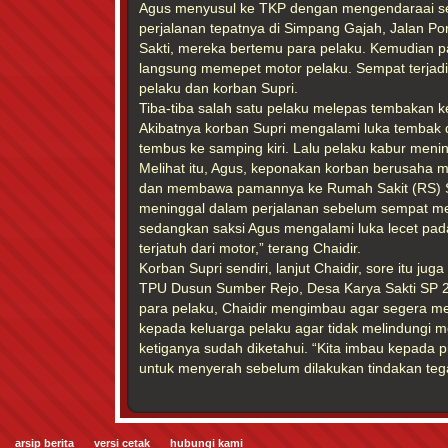
Agus menyusul ke TKP dengan mengendaraai s
perjalanan tepatnya di Simpang Gajah, Jalan P
Sakti, mereka bertemu para pelaku. Kemudian 
langsung memepet motor pelaku. Sempat terjadi
pelaku dan korban Supri.
Tiba-tiba salah satu pelaku melepas tembakan k
Akibatnya korban Supri mengalami luka tembak 
tembus ke samping kiri. Lalu pelaku kabur menin
Melihat itu, Agus, keponakan korban berusaha 
dan membawa pamannya ke Rumah Sakit (RS) So
meninggal dalam perjalanan sebelum sempat m
sedangkan saksi Agus mengalami luka lecet pada
terjatuh dari motor,” terang Chaidir.
Korban Supri sendiri, lanjut Chaidir, sore itu ju
TPU Dusun Sumber Rejo, Desa Karya Sakti SP 2
para pelaku, Chaidir mengimbau agar segera me
kepada keluarga pelaku agar tidak melindungi m
ketiganya sudah diketahui. “Kita imbau kepada 
untuk menyerah sebelum dilakukan tindakan tega
arsip berita
versi cetak
hubungi kami