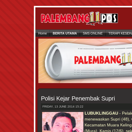
Home
BERITA UTAMA
SMS ONLINE
TERAPI KESEH
Polisi Kejar Penembak Supri
FRIDAY, 13 JUNE 2014 15:22
LUBUKLINGGAU
- Pela
menewaskan Supri (48), 
Kecamatan Muara Keling
(Mura), Kamis (12/6), sek