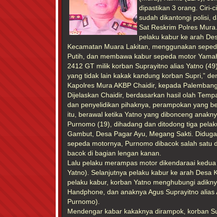
dipastikan 3 orang. Ciri-c
sudah dikantongi polisi,
Sat Reskrim Polres Mura. 
pelaku kabur ke arah De
Kecamatan Muara Lakitan, menggunakan seped
Putih, dan membawa kabur sepeda motor Yamah
2412 GT milik korban Suprayitno alias Yatno (49
yang tidak lain kakak kandung korban Supri,” d
Kapolres Mura AKBP Chaidir, kepada Palembang
Dijelaskan Chaidir, berdasarkan hasil olah Temp
dan penyelidikan pihaknya, perampokan yang 
itu, berawal ketika Yatno yang dibonceng anakn
Purnomo (19), dihadang dan ditodong tiga pelaku
Gambut, Desa Pagar Ayu, Megang Sakti. Didu
sepeda motornya, Purnomo dibacok salah satu da
bacok di bagian lengan kanan.
Lalu pelaku merampas motor dikendaraai kedu
Yatno). Selanjutnya pelaku kabur ke arah Desa K
pelaku kabur, korban Yatno menghubungi adiknya
Handphone, dan anaknya Agus Suprayitno alias
Purnomo).
Mendengar kabar kakaknya dirampok, korban S