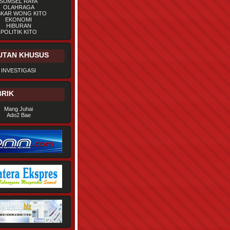
SUMSEL RAYA
OLAHRAGA
SKAR WONG KITO
EKONOMI
HIBURAN
POLITIK KITO
UTAN KHUSUS
INVESTIGASI
RIK
Mang Juhai
Ado2 Bae