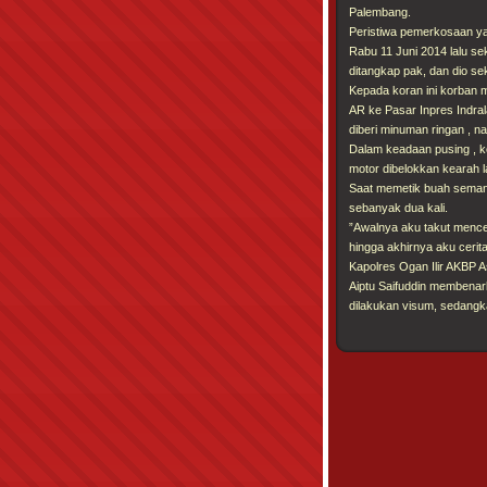
Palembang.
Peristiwa pemerkosaan ya
Rabu 11 Juni 2014 lalu se
ditangkap pak, dan dio se
Kepada koran ini korban m
AR ke Pasar Inpres Indra
diberi minuman ringan , 
Dalam keadaan pusing , k
motor dibelokkan kearah 
Saat memetik buah semangk
sebanyak dua kali.
”Awalnya aku takut menceri
hingga akhirnya aku cerita
Kapolres Ogan Ilir AKBP 
Aiptu Saifuddin membenar
dilakukan visum, sedangka