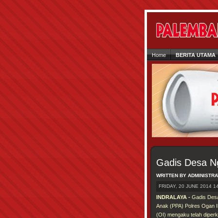
Home
BERITA UTAMA
Gadis Desa N
WRITTEN BY ADMINISTR
FRIDAY, 20 JUNE 2014 1
INDRALAYA -
Gadis Desa 
Anak (PPA) Polres Ogan I
(OI) mengaku telah diper