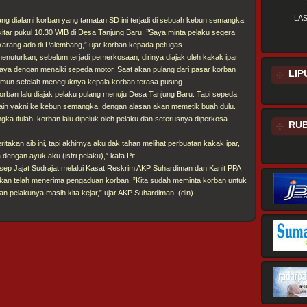
LA
ng dialami korban yang tamatan SD ini terjadi di sebuah kebun semangka,
kitar pukul 10.30 WIB di Desa Tanjung Baru. ’’Saya minta pelaku segera
karang ado di Palembang,” ujar korban kepada petugas.
enuturkan, sebelum terjadi pemerkosaan, dirinya diajak oleh kakak ipar
laya dengan menaiki sepeda motor. Saat akan pulang dari pasar korban
LIP
namun setelah meneguknya kepala korban terasa pusing.
orban lalu diajak pelaku pulang menuju Desa Tanjung Baru. Tapi sepeda
lain yakni ke kebun semangka, dengan alasan akan memetik buah dulu.
a itulah, korban lalu dipeluk oleh pelaku dan seterusnya diperkosa
RUB
takan aib ini, tapi akhirnya aku dak tahan melihat perbuatan kakak ipar,
 dengan ayuk aku (istri pelaku),” kata Pit.
Asep Jajat Sudrajat melalui Kasat Reskrim AKP Suhardiman dan Kanit PPA
kan telah menerima pengaduan korban. ”Kita sudah meminta korban untuk
n pelakunya masih kita kejar,” ujar AKP Suhardiman. (din)