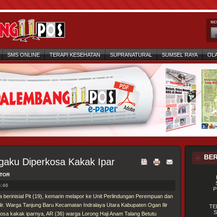
SMS ONLINE
TERAPI KESEHATAN
SUPRANATURAL
SUMSEL RAYA
OL
BER
gaku Diperkosa Kakak Ipar
ATOR
4:46
P
berinisial Pit (19), kemarin melapor ke Unit Perlindungan Perempuan dan
lir. Warga Tanjung Baru Kecamatan Indralaya Utara Kabupaten Ogan Ilir
TE
S
kosa kakak iparnya, AR (36) warga Lorong Haji Anam Talang Betutu