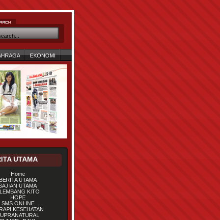
AHRAGA
EKONOMI
ITA UTAMA
Home
BERITA UTAMA
SAJIAN UTAMA
LEMBANG KITO
HOPE
SMS ONLINE
RAPI KESEHATAN
UPRANATURAL