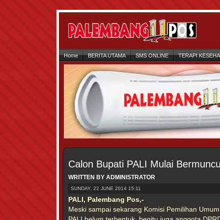
Home
BERITA UTAMA
SMS ONLINE
TERAPI KESEH
Calon Bupati PALI Mulai Bermuncu
WRITTEN BY ADMINISTRATOR
SUNDAY, 22 JUNE 2014 15:11
PALI, Palembang Pos,-
Meski sampai sekarang Komisi Pemilihan Umu
PALI belum terbentuk, begitu juga anggota DPRD 