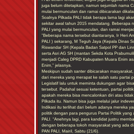
juga belum ditetapkan, namun sejumlah nama C
mulai bermunculan dan ramai dibicarakan dikal
Soalnya Pilkada PALI tidak berapa lama lagi aka
sekitar awal tahun 2015 mendatang. Beberapa n
PALI yang mulai bermunculan, dan ramai menja
”Beberapa nama tersebut diantaranya, Ir Heri Am
PALI ) sekarang, M Teguh Jaya (Kepala Dinas S
Riswandar SH (Kepala Badan Satpol PP dan Li
serta Asri AG SH (mantan Sekda Kota Prabumulih) 
menjadi Caleg DPRD Kabupaten Muara Enim asal
Enim,” jelasnya.
Meskipun sudah santer dibicarakan masyarakat
dari mereka yang merapat ke salah satu partai po
Legislatif lalu untuk meminta dukungan agar bisa
tersebut. Padahal sesuai ketentuan, partai poli
apakah mereka bisa mencalonkan diri atau tidak
Pilkada itu. Namun bisa juga melalui jalur indev
Indikasi itu terlihat dari belum adanya mereka 
politik dengan para pengurus Partai Politik ya
PALI. “Anehnya lagi, para kandidat justru memba
dengan beberapa tokoh masyarakat yang ada di 
PAN PALI, Mairil, Sabtu (21/6).