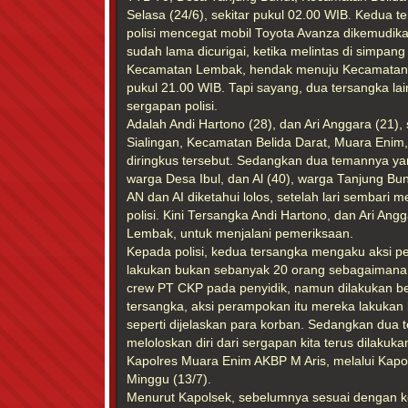
Selasa (24/6), sekitar pukul 02.00 WIB. Kedua 
polisi mencegat mobil Toyota Avanza dikemudik
sudah lama dicurigai, ketika melintas di simp
Kecamatan Lembak, hendak menuju Kecamatan Be
pukul 21.00 WIB. Tapi sayang, dua tersangka lain
sergapan polisi.
Adalah Andi Hartono (28), dan Ari Anggara (21
Sialingan, Kecamatan Belida Darat, Muara Enim
diringkus tersebut. Sedangkan dua temannya yang
warga Desa Ibul, dan Al (40), warga Tanjung Bun
AN dan AI diketahui lolos, setelah lari sembari
polisi. Kini Tersangka Andi Hartono, dan Ari An
Lembak, untuk menjalani pemeriksaan.
Kepada polisi, kedua tersangka mengaku aksi p
lakukan bukan sebanyak 20 orang sebagaimana 
crew PT CKP pada penyidik, namun dilakukan b
tersangka, aksi perampokan itu mereka lakukan
seperti dijelaskan para korban. Sedangkan dua 
meloloskan diri dari sergapan kita terus dilakuka
Kapolres Muara Enim AKBP M Aris, melalui Kapo
Minggu (13/7).
Menurut Kapolsek, sebelumnya sesuai dengan k