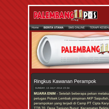
Home
BERITA UTAMA
SMS ONLINE
TERAPI KESEH
Ringkus Kawanan Perampok
SUNDAY, 13 JULY 2014 15:34
MUARA ENIM -
Setelah beberapa pekan melakuk
petugas Polsek Lembak pimpinan AKP Saipulla
perampokan yang terjadi di Camp PT Cipta Kar
TTB 70, Desa Tanjung Bunut, Kecamatan Belida