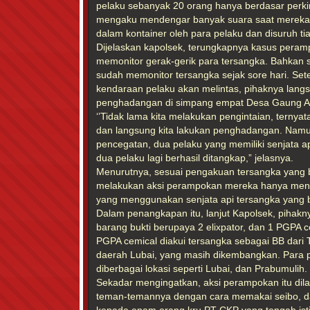
pelaku sebanyak 20 orang hanya berdasar perk
mengaku mendengar banyak suara saat mereka
dalam kontainer oleh para pelaku dan disuruh ti
Dijelaskan kapolsek, terungkapnya kasus peramp
memonitor gerak-gerik para tersangka. Bahkan 
sudah memonitor tersangka sejak sore hari. Set
kendaraan pelaku akan melintas, pihaknya lan
penghadangan di simpang empat Desa Gaung 
‘’Tidak lama kita melakukan pengintaian, ternyat
dan langsung kita lakukan penghadangan. Namun
pencegatan, dua pelaku yang memiliki senjata a
dua pelaku lagi berhasil ditangkap,” jelasnya.
Menurutnya, sesuai pengakuan tersangka yang b
melakukan aksi perampokan mereka hanya me
yang menggunakan senjata api tersangka yang be
Dalam penangkapan itu, lanjut Kapolsek, pihak
barang bukti berupaya 2 elixpator, dan 1 PGPA c
PGPA cemical diakui tersangka sebagai BB dari T
daerah Lubai, yang masih dikembangkan. Para 
diberbagai lokasi seperti Lubai, dan Prabumulih.
Sekadar mengingatkan, aksi perampokan itu di
teman-temannya dengan cara memakai seibo, 