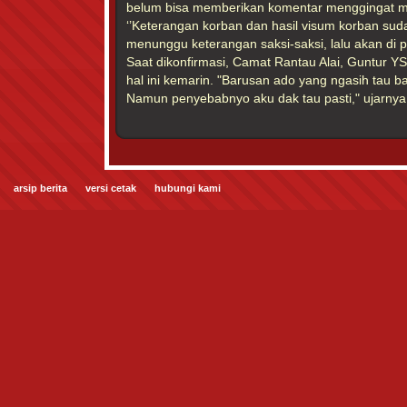
belum bisa memberikan komentar menggingat mas
‘’Keterangan korban dan hasil visum korban sudah
menunggu keterangan saksi-saksi, lalu akan di p
Saat dikonfirmasi, Camat Rantau Alai, Guntur 
hal ini kemarin. "Barusan ado yang ngasih tau 
Namun penyebabnyo aku dak tau pasti," ujarnya.
arsip berita
versi cetak
hubungi kami