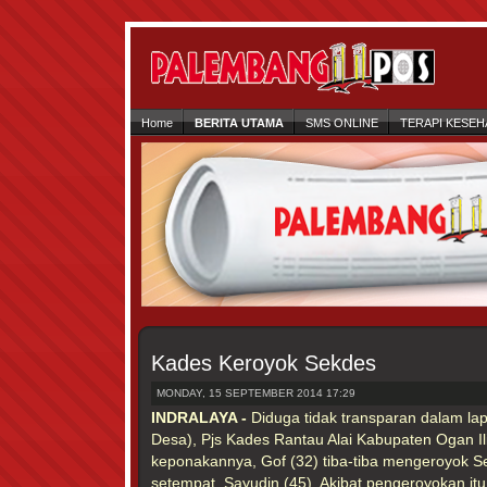
Home
BERITA UTAMA
SMS ONLINE
TERAPI KESEH
Kades Keroyok Sekdes
MONDAY, 15 SEPTEMBER 2014 17:29
INDRALAYA -
Diduga tidak transparan dalam la
Desa), Pjs Kades Rantau Alai Kabupaten Ogan Ili
keponakannya, Gof (32) tiba-tiba mengeroyok S
setempat, Sayudin (45). Akibat pengeroyokan itu