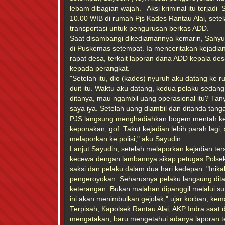
lebam dibagian wajah. Aksi kriminal itu terjadi S
10.00 WIB di rumah Pjs Kades Rantau Alai, set
transportasi untuk pengurusan berkas ADD.
Saat disambangi dikediamannya kemarin, Sahy
di Puskemas setempat. Ia menceritakan kejadian 
rapat desa, terkait laporan dana ADD kepala desa
kepada perangkat.
"Setelah itu, dio (kades) nyuruh aku datang ke
duit itu. Waktu aku datang, kedua pelaku sedan
ditanya, mau ngambil uang operasional itu? Ta
saya iya. Setelah uang diambil dan ditanda tan
PJS langsung menghadiahkan bogem mentah kep
keponakan, gof. Takut kejadian lebih parah lagi,
melaporkan ke polisi," aku Sayudin.
Lanjut Sayudin, setelah melaporkan kejadian ter
kecewa dengan lambannya sikap petugas Polse
saksi dan pelaku dalam dua hari kedepan. "Inik
pengeroyokan. Seharusnya pelaku langsung dita
keterangan. Bukan malahan dipanggil melalui su
ini akan menimbulkan gejolak," ujar korban, kem
Terpisah, Kapolsek Rantau Alai, AKP Indra saat 
mengatakan, baru mengetahui adanya laporan te