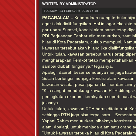
WRITTEN BY ADMINISTRATOR
TUESDAY, 24 FEBRUARY 2015 15:18
PAGARALAM –
Keberadaan ruang terbuka hija
agar tidak dialihfungsikan. Hal ini agar ekosiste
paru-paru Sumsel, kondisi alam harus tetap dip
PDI Perjuangan Tanharudin menuturkan, saat in
hijau di Kota Pagaralam, cukup mumpuni. Namu
kawasan tersebut akan hilang jika dialihfungsika
Untuk itulah, kawasan tersebut harus tetap diper
mengharapkan Pemkot tetap mempertahankan 
sampai diubah fungsinya," tegasnya.
Apalagi, daerah besar semuanya menjaga kawasa
Selain berfungsi menjaga kondisi alam kawasan in
kawasan wisata, pusat jajanan kuliner dan lainny
"Kita sangat mendukung kawasan RTH difungsi
peningkatan ekonomi kerakyatan seperti pusat wis
jelasnya.
Untuk itulah, kawasan RTH harus ditata rapi. K
sehingga RTH juga bisa terpelihara. Sementar
Yapani Rahim menuturkan, pihaknya konsisten
alam. Apalagi, untuk menjaga alam satu orang
"Untuk kawasan terbuka hijau di Kota Pagaralam,