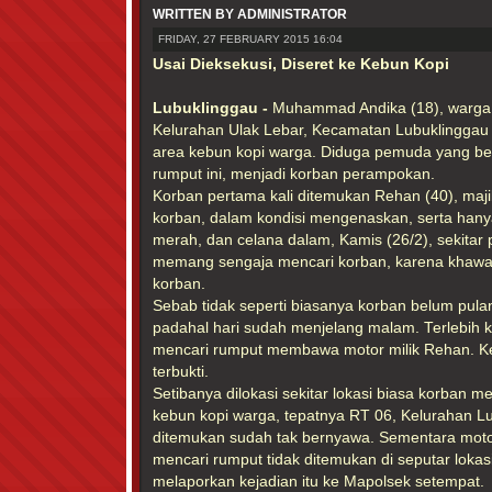
WRITTEN BY ADMINISTRATOR
FRIDAY, 27 FEBRUARY 2015 16:04
Usai Dieksekusi, Diseret ke Kebun Kopi
Lubuklinggau -
Muhammad Andika (18), warga 
Kelurahan Ulak Lebar, Kecamatan Lubuklinggau B
area kebun kopi warga. Diduga pemuda yang be
rumput ini, menjadi korban perampokan.
Korban pertama kali ditemukan Rehan (40), maji
korban, dalam kondisi mengenaskan, serta han
merah, dan celana dalam, Kamis (26/2), sekitar
memang sengaja mencari korban, karena khawati
korban.
Sebab tidak seperti biasanya korban belum pula
padahal hari sudah menjelang malam. Terlebih 
mencari rumput membawa motor milik Rehan. Ke
terbukti.
Setibanya dilokasi sekitar lokasi biasa korban me
kebun kopi warga, tepatnya RT 06, Kelurahan L
ditemukan sudah tak bernyawa. Sementara moto
mencari rumput tidak ditemukan di seputar loka
melaporkan kejadian itu ke Mapolsek setempat.