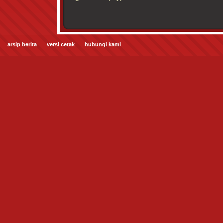
arsip berita
versi cetak
hubungi kami