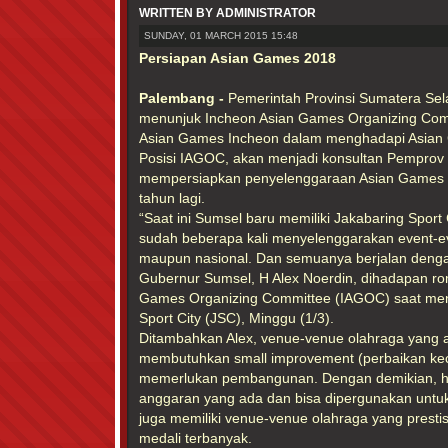
WRITTEN BY ADMINISTRATOR
SUNDAY, 01 MARCH 2015 15:48
Persiapan Asian Games 2018
Palembang -
Pemerintah Provinsi Sumatera Se
menunjuk Incheon Asian Games Organizing Comm
Asian Games Incheon dalam menghadapi Asian
Posisi IAGOC, akan menjadi konsultan Pemprov
mempersiapkan penyelenggaraan Asian Games ya
tahun lagi.
“Saat ini Sumsel baru memiliki Jakabaring Sport 
sudah beberapa kali menyelenggarakan event-eve
maupun nasional. Dan semuanya berjalan denga
Gubernur Sumsel, H Alex Noerdin, dihadapan r
Games Organizing Committee (IAGOC) saat meni
Sport City (JSC), Minggu (1/3).
Ditambahkan Alex, venue-venue olahraga yang 
membutuhkan small improvement (perbaikan kecil
memerlukan pembangunan. Dengan demikian, ha
anggaran yang ada dan bisa dipergunakan untuk
juga memiliki venue-venue olahraga yang prest
medali terbanyak.