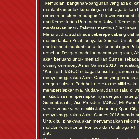
“Kemudian, bangunan-bangunan yang ada di kaw
manfaatkan untuk kepentingan olahraga bukan b
rencana untuk membangun 10 tower wisma atle
dari Kementerian Perumahan Rakyat (Kemenpera)
manfaatkan untuk Pelatnas nantinya,” lanjutnya.
Menurut dia, sudah ada beberapa cabang olahr
memindahkan Pelatnasnya ke Sumsel. Untuk itu
nanti akan dimanfaatkan untuk kepentingan Pel
tersebut. Dengan modal semangat yang kuat, A
akan berjuang untuk menjadikan Sumsel sebaga
closing ceremony Asian Games 2018 mendatang
“Kami pilih IAGOC sebagai konsultan, karena m
menyelenggarakan Asian Games yang baru saja 
dengan sukses. Padahal, mereka memiliki waktu
mempersiapkannya. Mudah-mudahan saja, di wak
ini kita bisa mempersiapkannya dengan matang,
Sementara itu, Vice President IAGOC, Mr Kwo
venue-venue yang dimiliki Jakabaring Sport Cit
menyelenggarakan Asian Games 2018 mendatang
Untuk itu, pihaknya akan menyampaikan rekome
melalui Kementerian Pemuda dan Olahraga RI m
JSC.