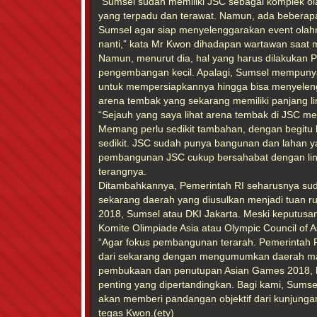
“Sumsel sudah memiliki JSC sebagai komplek o
yang terpadu dan terawat. Namun, ada beberapa
Sumsel agar siap menyelenggarakan event olahr
nanti,” kata Mr Kwon dihadapan wartawan saat 
Namun, menurut dia, hal yang harus dilakukan 
pengembangan kecil. Apalagi, Sumsel mempunyai
untuk mempersiapkannya hingga bisa menyeleng
arena tembak yang sekarang memiliki panjang li
“Sejauh yang saya lihat arena tembak di JSC mer
Memang perlu sedikit tambahan, dengan begitu 
sedikit. JSC sudah punya bangunan dan lahan y
pembangunan JSC cukup bersahabat dengan ling
terangnya.
Ditambahkannya, Pemerintah RI seharusnya su
sekarang daerah yang diusulkan menjadi tuan 
2018, Sumsel atau DKI Jakarta. Meski keputusan
Komite Olimpiade Asia atau Olympic Council of A
“Agar fokus pembangunan terarah. Pemerintah 
dari sekarang dengan mengumumkan daerah ma
pembukaan dan penutupan Asian Games 2018, b
penting yang dipertandingkan. Bagi kami, Sumse
akan memberi pandangan objektif dari kunjungan
tegas Kwon.(ety)