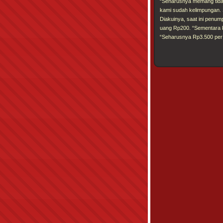
“Seharusnya memang tidak
kami sudah kelimpungan. S
Diakuinya, saat ini penu
uang Rp200. “Sementara k
“Seharusnya Rp3.500 per o