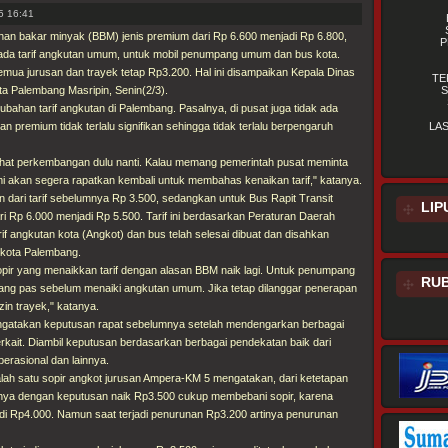
 16:41
han bakar minyak (BBM) jenis premium dari Rp 6.600 menjadi Rp 6.800,
P
ada tarif angkutan umum, untuk mobil penumpang umum dan bus kota.
emua jurusan dan trayek tetap Rp3.200. Hal ini disampaikan Kepala Dinas
TE
a Palembang Masripin, Senin(2/3).
S
ubahan tarif angkutan di Palembang. Pasalnya, di pusat juga tidak ada
n premium tidak terlalu signifikan sehingga tidak terlalu berpengaruh
LA
lihat perkembangan dulu nanti. Kalau memang pemerintah pusat meminta
i akan segera rapatkan kembali untuk membahas kenaikan tarif," katanya.
run dari tarif sebelumnya Rp 3.500, sedangkan untuk Bus Rapit Transit
LIP
i Rp 6.000 menjadi Rp 5.500. Tarif ini berdasarkan Peraturan Daerah
if angkutan kota (Angkot) dan bus telah selesai dibuat dan disahkan
ikota Palembang.
opir yang menaikkan tarif dengan alasan BBM naik lagi. Untuk penumpang
RUB
ng pas sebelum menaiki angkutan umum. Jika tetap dilanggar penerapan
zin trayek," katanya.
ngatakan keputusan rapat sebelumnya setelah mendengarkan berbagai
erkait. Diambil keputusan berdasarkan berbagai pendekatan baik dari
perasional dan lainnya.
lah satu sopir angkot jurusan Ampera-KM 5 mengatakan, dari ketetapan
ya dengan keputusan naik Rp3.500 cukup membebani sopir, karena
adi Rp4.000. Namun saat terjadi penurunan Rp3.200 artinya penurunan