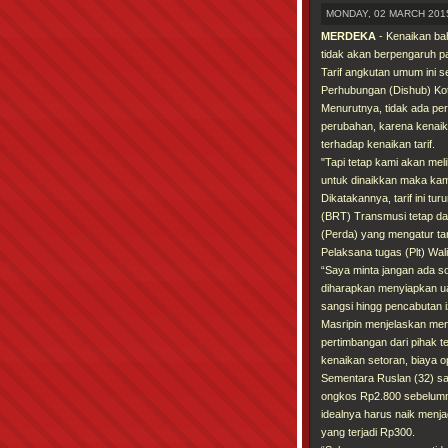
MONDAY, 02 MARCH 2015
MERDEKA
- Kenaikan ba
tidak akan berpengaruh p
Tarif angkutan umum ini s
Perhubungan (Dishub) Kot
Menurutnya, tidak ada per
perubahan, karena kenaika
terhadap kenaikan tarif.
"Tapi tetap kami akan me
untuk dinaikkan maka kam
Dikatakannya, tarif ini tu
(BRT) Transmusi tetap dar
(Perda) yang mengatur tar
Pelaksana tugas (Plt) Wal
“Saya minta jangan ada s
diharapkan menyiapkan ua
sangsi hingg pencabutan i
Masripin menjelaskan me
pertimbangan dari pihak t
kenaikan setoran, biaya o
Sementara Ruslan (32) sa
ongkos Rp2.800 sebelumn
idealnya harus naik menj
yang terjadi Rp300.