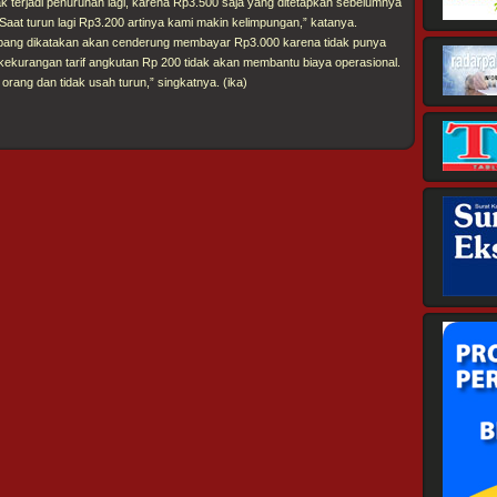
 terjadi penurunan lagi, karena Rp3.500 saja yang ditetapkan sebelumnya
aat turun lagi Rp3.200 artinya kami makin kelimpungan,” katanya.
mpang dikatakan akan cenderung membayar Rp3.000 karena tidak punya
ekurangan tarif angkutan Rp 200 tidak akan membantu biaya operasional.
rang dan tidak usah turun,” singkatnya. (ika)