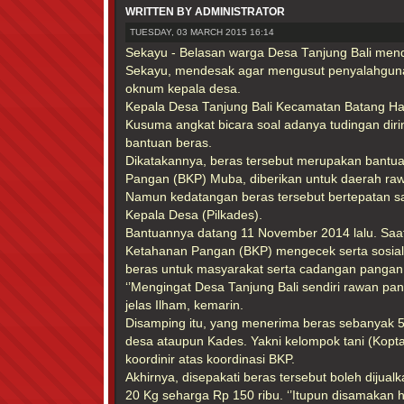
WRITTEN BY ADMINISTRATOR
TUESDAY, 03 MARCH 2015 16:14
Sekayu - Belasan warga Desa Tanjung Bali menda
Sekayu, mendesak agar mengusut penyalahguna
oknum kepala desa.
Kepala Desa Tanjung Bali Kecamatan Batang Ha
Kusuma angkat bicara soal adanya tudingan di
bantuan beras.
Dikatakannya, beras tersebut merupakan bantu
Pangan (BKP) Muba, diberikan untuk daerah ra
Namun kedatangan beras tersebut bertepatan s
Kepala Desa (Pilkades).
Bantuannya datang 11 November 2014 lalu. Saat
Ketahanan Pangan (BKP) mengecek serta sosiali
beras untuk masyarakat serta cadangan pangan
‘’Mengingat Desa Tanjung Bali sendiri rawan pan
jelas Ilham, kemarin.
Disamping itu, yang menerima beras sebanyak 5
desa ataupun Kades. Yakni kelompok tani (Kop
koordinir atas koordinasi BKP.
Akhirnya, disepakati beras tersebut boleh dijua
20 Kg seharga Rp 150 ribu. ‘’Itupun disamakan 