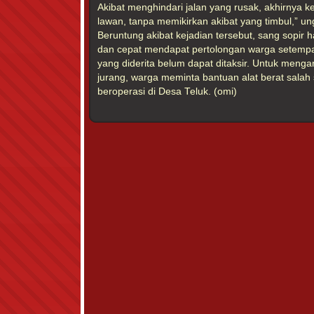
Akibat menghindari jalan yang rusak, akhirnya 
lawan, tanpa memikirkan akibat yang timbul,” u
Beruntung akibat kejadian tersebut, sang sopir 
dan cepat mendapat pertolongan warga setempat
yang diderita belum dapat ditaksir. Untuk meng
jurang, warga meminta bantuan alat berat salah
beroperasi di Desa Teluk. (omi)