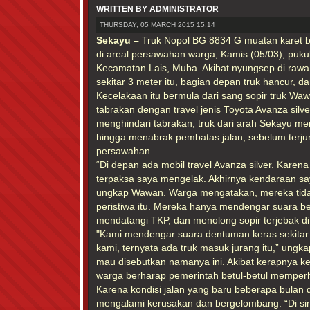
WRITTEN BY ADMINISTRATOR
THURSDAY, 05 MARCH 2015 15:14
Sekayu –
Truk Nopol BG 8834 G muatan karet be
di areal persawahan warga, Kamis (05/03), pukul
Kecamatan Lais, Muba. Akibat nyungsep di ra
sekitar 3 meter itu, bagian depan truk hancur, 
Kecelakaan itu bermula dari sang sopir truk Wa
tabrakan dengan travel jenis Toyota Avanza silv
menghindari tabrakan, truk dari arah Sekayu me
hingga menabrak pembatas jalan, sebelum terju
persawahan.
“Di depan ada mobil travel Avanza silver. Karen
terpaksa saya mengelak. Akhirnya kendaraan say
ungkap Wawan. Warga mengatakan, mereka tida
peristiwa itu. Mereka hanya mendengar suara b
mendatangi TKP, dan menolong sopir terjebak di 
"Kami mendengar suara dentuman keras sekitar 
kami, ternyata ada truk masuk jurang itu,” ungk
mau disebutkan namanya ini. Akibat kerapnya keja
warga berharap pemerintah betul-betul memperha
Karena kondisi jalan yang baru beberapa bulan di
mengalami kerusakan dan bergelombang. “Di sin