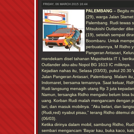
FRIDAY, 06 MARCH 2015 16:44
PALEMBANG
– Begitu m
(29), warga Jalan Slamet 
Palembang. Rudi tewas se
Mitsubishi Outlander dik
(19), setelah sempat dir
Boombaru. Untuk mempe
perbuatannya, M Ridho ya
Pangeran Antasari, Kelur
mendekam disel tahanan Mapolsekta IT I, berikut
Outlander abu-abu Nopol BG 1613 IC miliknya.
Kejadian nahas itu, Selasa (03/03), pukul 20.30
Jalan Pangeran Antasari, Palembang. Malam itu, 
Indomaret, bersama temannya. Saat keluar, Rid
Rudi langsung menagih utang Rp 3 juta kepadan
Namun, tersangka Ridho mengaku belum bisa ba
uang. Korban Rudi malah mengancam dengan pis
lari, dan masuk mobilnya. ‘’Aku belari, dan lang
(Rudi,red) nyabut pisau,” terang Ridho ditemui d
(06/03).
Ketika dirinya dalam mobil, sambung Ridho, Rud
sembari mengancam ‘Bayar kau, buka kaco, kalo