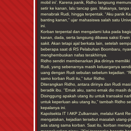
mobil ini’. Karena panik, Ridho langsung memun
setir ke kanan, lalu tancap gas. Makanya, tanpa
menabrak Rudi, hingga terpentak. “Aku panik Ka
banting kanan,” ujar mahasiswa salah satu Univ
ini.
Korban terpental dan mengalami luka pada bagi
kanan, dada, serta langsung dibawa saksi Erwin
sakit. Akan tetapi ajal berkata lain, setelah sem
beberapa saat di RS Pelabuhan Boombaru, nyawa
menghembuskan nafas terakhirnya.
Ridho sendiri membenarkan jika dirinya memiliki
Rudi, yang sebenarnya masih keluarganya sendir
uang dengan Rudi sebulan sebelum kejadian. ‘’R
samo korban Rudi itu,” tutur Ridho.
Diterangkan Ridho, antara dirinya dan Rudi mas
beradik ibu. ‘’Emak aku, samo emak dio masih d
Disinggung apakah utang itu untuk transaksi nar
untuk keperluan aku utang itu,” tambah Ridho 
kepalanya ini.
Kapolsekta IT I AKP Zulkarnain, melalui Kanit Re
mengatakan, kejadian tersebut masalah utang-p
ada utang sama korban. Saat itu, korban menag