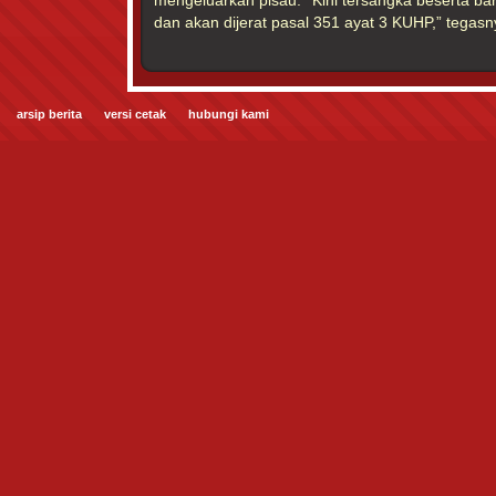
mengeluarkan pisau. ‘’Kini tersangka beserta ba
dan akan dijerat pasal 351 ayat 3 KUHP,” tegasn
arsip berita
versi cetak
hubungi kami