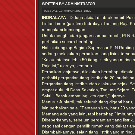
WRITTEN BY ADMINISTRATOR
TUESDAY, 10 MARCH 2015 15:32
INDRALAYA -
Diduga akibat ditabrak mobil. Puluha
Lintas Timur (jalintim) Indralaya-Tanjung Raja Ka
mengalami kemiringan.
Untuk menghindari jangan sampai roboh, PLN R
perbaikan secara bertahap.
Hal ini diungkap Bagian Supervisor PLN Ranting 
sedang melakukan perbaikan tiang listrik terseb
"Kalau totalnya lebih 50 tiang listrik yang mirin
Raja ini," ujarnya, kemarin.
Perbaikan lanjutnya, dilakukan bertahap, dimulai 
perbaiki pergantian tiang listrik ada 20, sudah 
Pergantian tiang listrik sudah dilakukan sejak, S
empat dulu, di Desa Sakatiga, Tanjung Sejaro, 
Sakti. ‘’Besok empat lagi kita ganti,’’ ujarnya.
Menurut Juniardi, tak seluruh tiang diganti baru,
lain perbaikan saja. "Pantauan kita, baru 20 yan
Memang ada yang lain, tapi bertahap," imbuhn
Dibeberkannya, sebelum pergantian tiang listrik
negoisasi dengan pemilik rumah yang dekat tiang
Ditambahkannya, selain tiang listrik yang miri